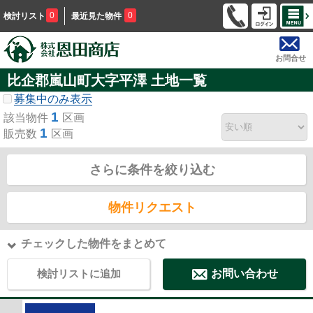
0
0
検討リスト
最近見た物件
お問合せ
比企郡嵐山町大字平澤 土地一覧
募集中のみ表示
1
該当物件
区画
1
販売数
区画
さらに条件を絞り込む
物件リクエスト
チェックした物件をまとめて
検討リストに追加
お問い合わせ