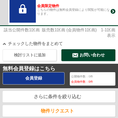
会員限定物件
こちらの物件は無料会員登録により閲覧が可能にな
ります。
該当公開件数
1
区画 販売数
1
区画 (会員物件
1
区画)
1-1
区画
表示
チェックした物件をまとめて
検討リストに追加
お問い合わせ
無料会員登録はこちら
公開物件数：
0
件
会員登録
会員物件数：
0
件
さらに条件を絞り込む
物件リクエスト