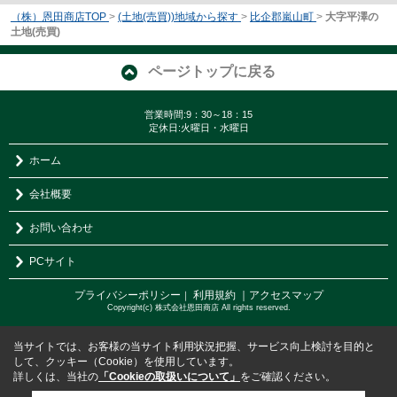
（株）恩田商店TOP
>
(土地(売買))地域から探す
>
比企郡嵐山町
>
大字平澤の
土地(売買)
ページトップに戻る
営業時間:9：30～18：15
定休日:火曜日・水曜日
ホーム
会社概要
お問い合わせ
PCサイト
プライバシーポリシー
利用規約
｜アクセスマップ
｜
Copyright(c) 株式会社恩田商店 All rights reserved.
当サイトでは、お客様の当サイト利用状況把握、サービス向上検討を目的と
して、クッキー（Cookie）を使用しています。
詳しくは、当社の
「Cookieの取扱いについて」
をご確認ください。