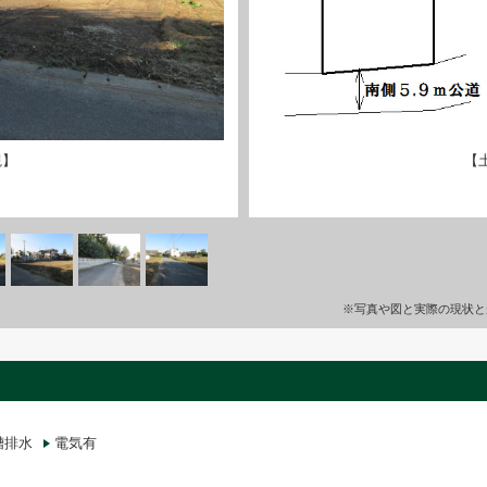
観】
【
※写真や図と実際の現状と
槽排水
電気有