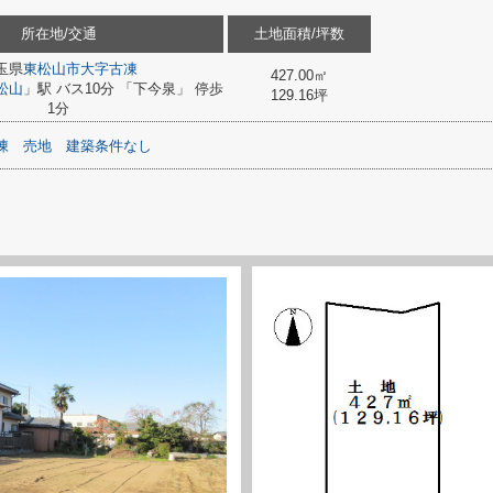
所在地/交通
土地面積/坪数
玉県
東松山市
大字古凍
427.00㎡
松山
」駅 バス10分 「下今泉」 停歩
129.16坪
1分
凍
売地
建築条件なし