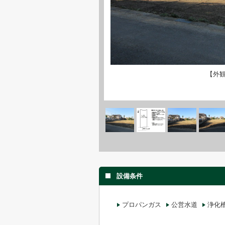
【外
設備条件
プロパンガス
公営水道
浄化