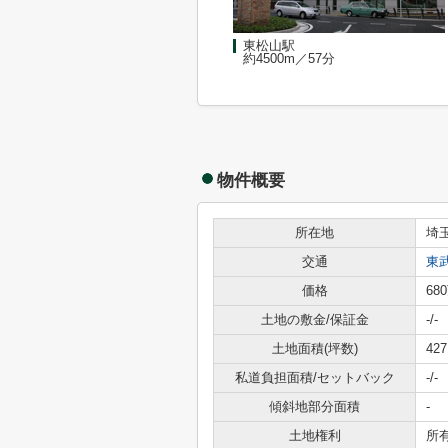
東松山駅
約4500m／57分
物件概要
所在地
埼
交通
東
価格
68
土地の敷金/保証金
-/-
土地面積(坪数)
427
私道負担面積/セットバック
-/-
傾斜地部分面積
-
土地権利
所