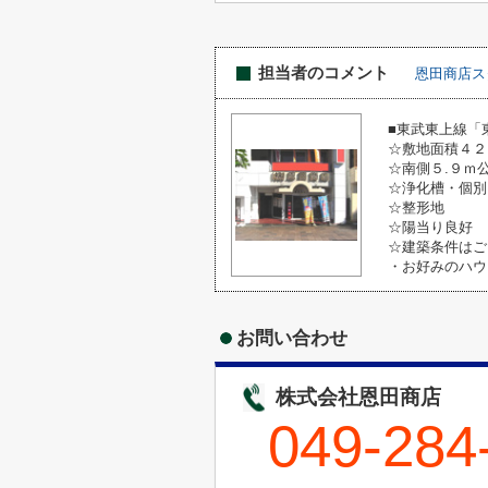
担当者のコメント
恩田商店ス
■東武東上線「
☆敷地面積４２
☆南側５.９ｍ
☆浄化槽・個別
☆整形地
☆陽当り良好
☆建築条件はご
・お好みのハウ
お問い合わせ
株式会社恩田商店
049-284