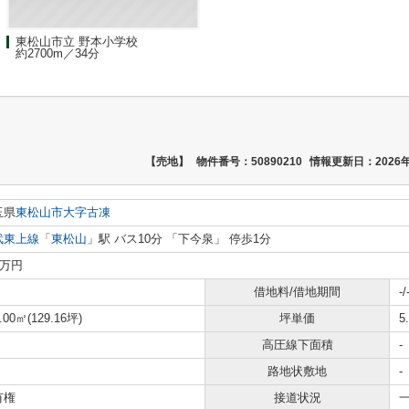
東松山市立 野本小学校
約2700m／34分
【売地】
物件番号：50890210
情報更新日：2026年
玉県
東松山市
大字古凍
武東上線
「
東松山
」駅 バス10分 「下今泉」 停歩1分
0万円
借地料/借地期間
-/
.00㎡(129.16坪)
坪単価
5
高圧線下面積
-
路地状敷地
-
有権
接道状況
一