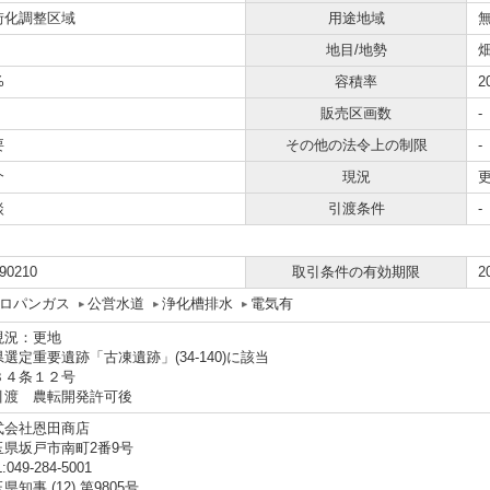
街化調整区域
用途地域
地目/地勢
畑
%
容積率
2
販売区画数
-
要
その他の法令上の制限
-
介
現況
談
引渡条件
-
90210
取引条件の有効期限
2
ロパンガス
公営水道
浄化槽排水
電気有
現況：更地
選定重要遺跡「古凍遺跡」(34-140)に該当
３４条１２号
引渡 農転開発許可後
式会社恩田商店
玉県坂戸市南町2番9号
:049-284-5001
県知事 (12) 第9805号