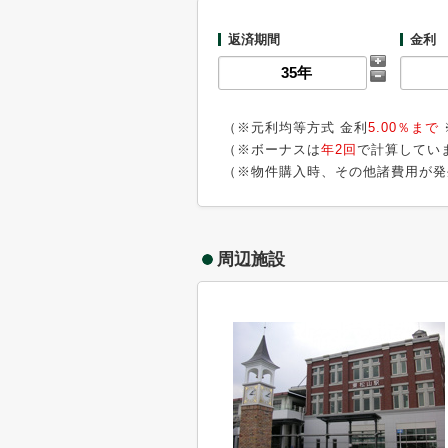
返済期間
金利
（※元利均等方式 金利
5.00％まで
（※ボーナスは
年2回
で計算してい
（※物件購入時、その他諸費用が発
周辺施設