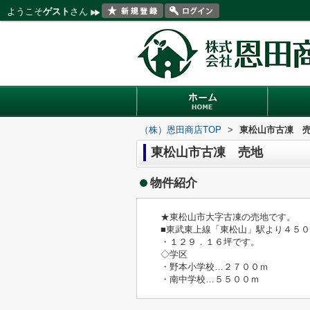
ようこそ
ゲスト
さん
（株）恩田商店TOP
>
東松山市古凍 
東松山市古凍 売地
物件紹介
★東松山市大字古凍の売地です。
■東武東上線「東松山」駅より４５
・１２９．１６坪です。
◇学区
・野本小学校…２７００ｍ
・南中学校…５５００ｍ