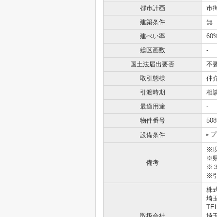
都市計画
市
建築条件
無
建ぺい率
60
総区画数
-
国土法届出要否
不
取引態様
仲
引渡時期
相
最適用途
-
物件番号
508
プ
設備条件
※
※県
備考
※
※
株
埼
TEL
取扱会社
埼玉