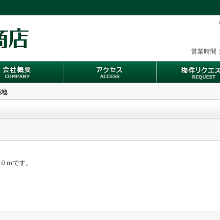
営業時間：
売地
００ｍです。