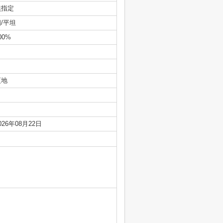
無指定
/平坦
00%
更地
026年08月22日