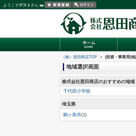
ようこそ
ゲスト
さん
（株）恩田商店TOP
>
(投資・事業用)
地域選択画面
株式会社恩田商店のおすすめの地域
千代田小学校
埼玉県
鶴ヶ島市
(1)