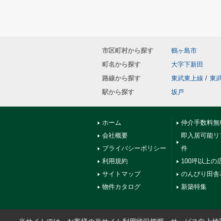
市区町村から探す
鶴ヶ島市
町名から探す
大字下新田
路線から探す
東武東上線
/
東
駅から探す
坂戸
ホーム
仲介手数料無
会社概要
即入居可能リ
プライバシーポリシー
件
利用規約
100坪以上の
サイトマップ
のんびり田舎
物件カタログ
新築特集