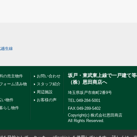
武越生線
坂戸・東武東上線で一戸建て等
料の売主物件
お問い合わせ
（株）恩田商店へ
フォーム済み物
スタッフ紹介
周辺施設
埼玉県坂戸市南町2番9号
広い物件
お客様の声
TEL:049-284-5001
暮らし物件
FAX:049-289-5402
Copyright(c) 株式会社恩田商店
All Rights Reserved.