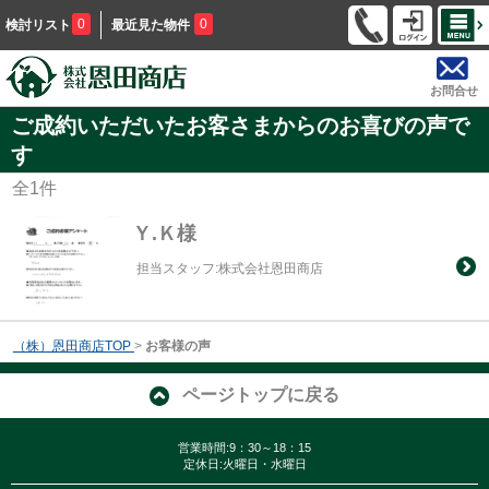
0
0
検討リスト
最近見た物件
お問合せ
ご成約いただいたお客さまからのお喜びの声で
す
全
1
件
Ｙ.Ｋ様
担当スタッフ:株式会社恩田商店
（株）恩田商店TOP
>
お客様の声
ページトップに戻る
営業時間:9：30～18：15
定休日:火曜日・水曜日