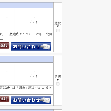
-
-
-
-/（-）
選択
▼
す。 ・敷地広々１２６．２坪 ・北側
.
-
-
-
-/（-）
選択
▼
■東武越生線「川角」駅より約１.９ｋ