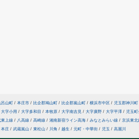
毛呂山町
/
本庄市
/
比企郡鳩山町
/
比企郡嵐山町
/
横浜市中区
/
児玉郡神川町
大字小用
/
大字多和目
/
本牧原
/
大字南吉見
/
大字廣野
/
大字平澤
/
児玉町
武東上線
/
八高線
/
高崎線
/
湘南新宿ライン高海
/
みなとみらい線
/
京浜東北
本庄
/
武蔵嵐山
/
東松山
/
川角
/
越生
/
元町・中華街
/
児玉
/
高麗川