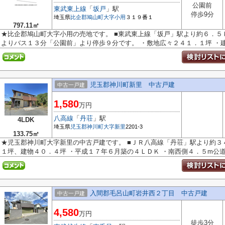
公園前
東武東上線
「
坂戸
」駅
停歩9分
埼玉県
比企郡鳩山町
大字小用
３１９番１
797.11㎡
★比企郡鳩山町大字小用の売地です。 ■東武東上線「坂戸」駅より約６．５
よりバス１３分「公園前」より停歩９分です。 ・敷地広々２４１．１坪 ・建築
児玉郡神川町新里 中古戸建
中古一戸建
1,580
万円
八高線
「
丹荘
」駅
4LDK
埼玉県
児玉郡神川町
大字新里
2201-3
133.75㎡
★児玉郡神川町大字新里の中古戸建です。 ■ＪＲ八高線「丹荘」駅より約３
１坪、建物４０．４坪 ・平成１７年６月築の４ＬＤＫ ・南西側４．５m公道、
入間郡毛呂山町岩井西２丁目 中古戸建
中古一戸建
4,580
万円
徒歩3分