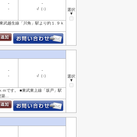
-
-
-
-/（-）
選択
▼
■東武越生線「川角」駅より約１.９ｋ
-
-
-
-/（-）
選択
▼
ｋｍです。 ■東武東上線「坂戸」駅
...