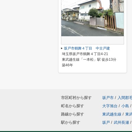
坂戸市鶴舞４丁目 中古戸建
埼玉県坂戸市鶴舞４丁目4-21
東武越生線「一本松」駅 徒歩13分
築46年
市区町村から探す
坂戸市
/
入間郡
町名から探す
大字旭台
/
小島
/
路線から探す
東武越生線
/
東
駅から探す
坂戸
/
武州長瀬
/