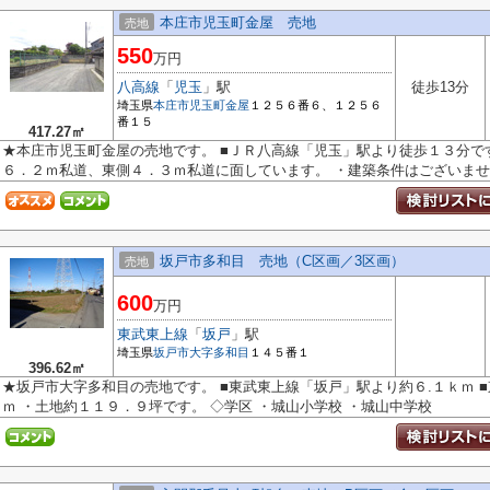
本庄市児玉町金屋 売地
売地
550
万円
八高線
「
児玉
」駅
徒歩13分
埼玉県
本庄市
児玉町金屋
１２５６番６、１２５６
番１５
417.27㎡
★本庄市児玉町金屋の売地です。 ■ＪＲ八高線「児玉」駅より徒歩１３分で
６．２ｍ私道、東側４．３ｍ私道に面しています。 ・建築条件はございませ..
坂戸市多和目 売地（C区画／3区画）
売地
600
万円
東武東上線
「
坂戸
」駅
埼玉県
坂戸市
大字多和目
１４５番１
396.62㎡
★坂戸市大字多和目の売地です。 ■東武東上線「坂戸」駅より約６.１ｋｍ 
ｍ ・土地約１１９．９坪です。 ◇学区 ・城山小学校 ・城山中学校