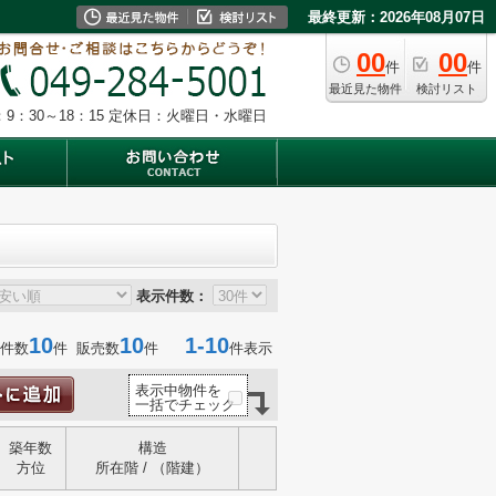
最終更新：2026年08月07日
00
00
件
件
最近見た物件
検討リスト
9：30～18：15
定休日：火曜日・水曜日
表示件数：
10
10
1-10
件数
件 販売数
件
件表示
表示中物件を
一括でチェック
築年数
構造
方位
所在階 / （階建）