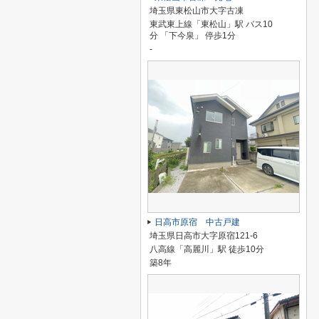
埼玉県東松山市大字古凍
東武東上線「東松山」駅 バス10
分 「下今泉」 停歩1分
-
日高市原宿 中古戸建
埼玉県日高市大字原宿121-6
八高線「高麗川」駅 徒歩10分
築8年