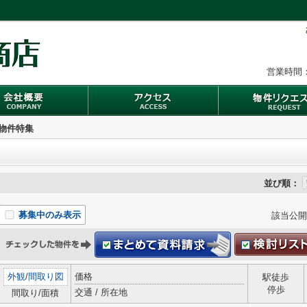
営業時間：
い物件特集
並び順：
募集中のみ表示
該当公開
外観
/
間取り図
価格
駅徒歩
停歩
交通 / 所在地
間取り/面積