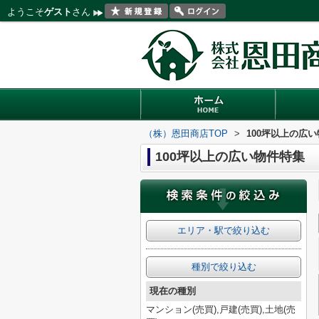
ようこそ
ゲスト
さん
（株）恩田商店TOP
>
100坪以上の広
100坪以上の広い物件特集
エリア・駅で絞り込む
種別で絞り込む
現在の種別
マンション(売買),戸建(売買),土地(売