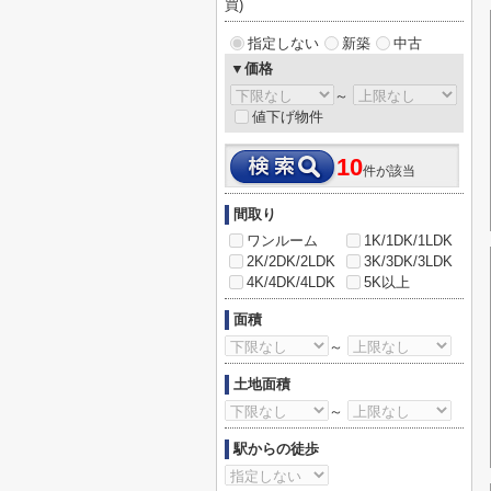
買)
指定しない
新築
中古
▼価格
～
値下げ物件
10
件が該当
間取り
ワンルーム
1K/1DK/1LDK
2K/2DK/2LDK
3K/3DK/3LDK
4K/4DK/4LDK
5K以上
面積
～
土地面積
～
駅からの徒歩