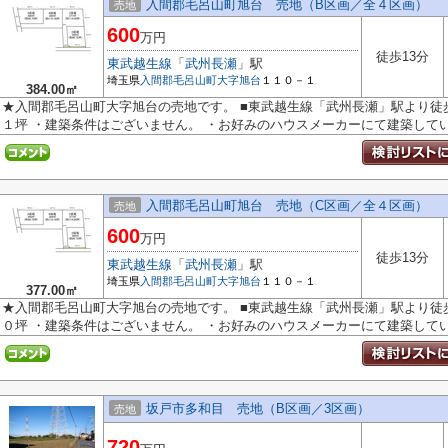
入間郡毛呂山町旭台 売地（B区画／全４区画）
売地
600
万円
徒歩13分
東武越生線
「
武州長瀬
」駅
埼玉県
入間郡毛呂山町
大字旭台
１１０－１
384.00㎡
★入間郡毛呂山町大字旭台の売地です。 ■東武越生線「武州長瀬」駅より徒
１坪 ・建築条件はございません。 ・お好みのハウスメーカーにて建築してい.
入間郡毛呂山町旭台 売地（C区画／全４区画）
売地
600
万円
徒歩13分
東武越生線
「
武州長瀬
」駅
埼玉県
入間郡毛呂山町
大字旭台
１１０－１
377.00㎡
★入間郡毛呂山町大字旭台の売地です。 ■東武越生線「武州長瀬」駅より徒
０坪 ・建築条件はございません。 ・お好みのハウスメーカーにて建築してい.
坂戸市多和目 売地（B区画／3区画）
売地
720