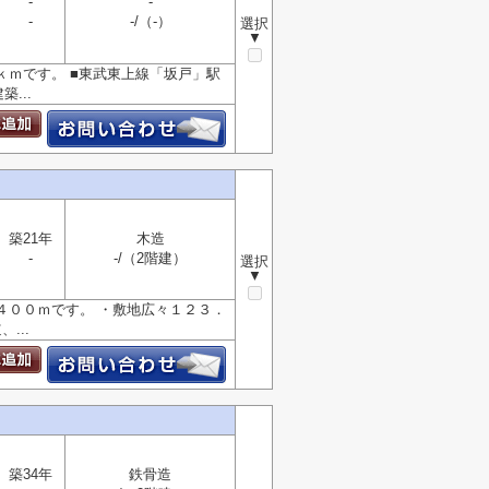
-
-
-
-/（-）
選択
▼
ｋｍです。 ■東武東上線「坂戸」駅
...
築21年
木造
-
-/（2階建）
選択
▼
４００ｍです。 ・敷地広々１２３．
...
築34年
鉄骨造