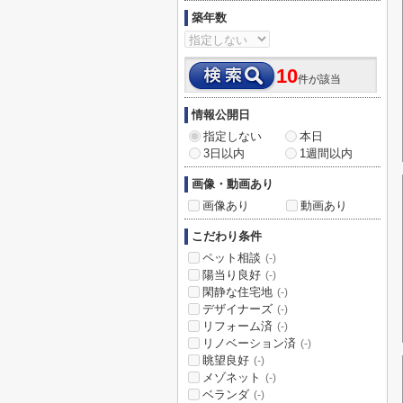
築年数
10
件が該当
情報公開日
指定しない
本日
3日以内
1週間以内
画像・動画あり
画像あり
動画あり
こだわり条件
ペット相談
(-)
陽当り良好
(-)
閑静な住宅地
(-)
デザイナーズ
(-)
リフォーム済
(-)
リノベーション済
(-)
眺望良好
(-)
メゾネット
(-)
ベランダ
(-)