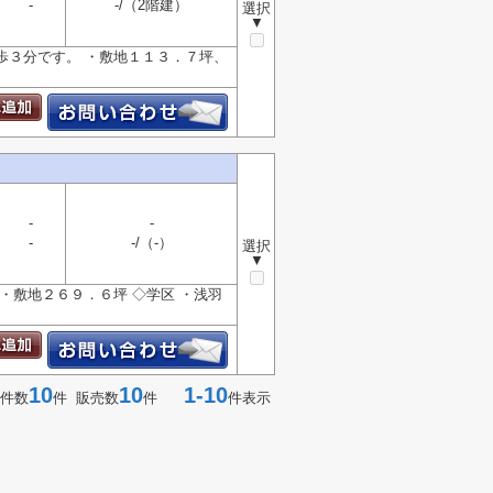
-
-/（2階建）
選択
▼
歩３分です。 ・敷地１１３．７坪、
-
-
-
-/（-）
選択
▼
・敷地２６９．６坪 ◇学区 ・浅羽
10
10
1-10
件数
件 販売数
件
件表示