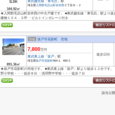
東武越生線
「
東毛呂
」駅
3LDK
埼玉県
入間郡毛呂山町
岩井西
２丁目８－２
344.92㎡
★入間郡毛呂山町岩井西の中古戸建です。 ■東武越生線「東毛呂」駅より徒
建物１０４．３坪 ・ビルトインガレージ付き
坂戸市花影町 売地
売地
7,800
万円
徒歩12分
東武東上線
「
坂戸
」駅
埼玉県
坂戸市
花影町
464-1、465-2
891.36㎡
★坂戸市花影町の売地です。 ■東武東上線「坂戸」駅より徒歩１２分です。 
野小学校・・・徒歩８分 ・浅羽野中学校・・・徒歩７分
該当公開