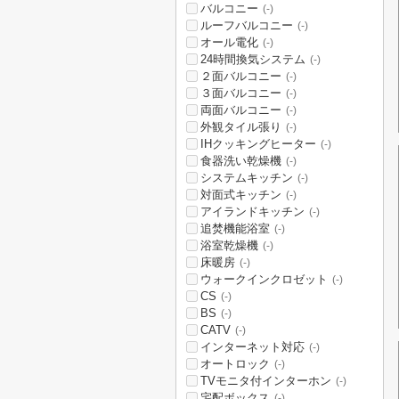
バルコニー
(-)
ルーフバルコニー
(-)
オール電化
(-)
24時間換気システム
(-)
２面バルコニー
(-)
３面バルコニー
(-)
両面バルコニー
(-)
外観タイル張り
(-)
IHクッキングヒーター
(-)
食器洗い乾燥機
(-)
システムキッチン
(-)
対面式キッチン
(-)
アイランドキッチン
(-)
追焚機能浴室
(-)
浴室乾燥機
(-)
床暖房
(-)
ウォークインクロゼット
(-)
CS
(-)
BS
(-)
CATV
(-)
インターネット対応
(-)
オートロック
(-)
TVモニタ付インターホン
(-)
宅配ボックス
(-)