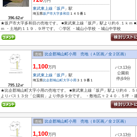
万円
東武東上線
「
坂戸
」駅
埼玉県
坂戸市
大字多和目
１４５番１
396.62㎡
★坂戸市大字多和目の売地です。 ■東武東上線「坂戸」駅より約６.１ｋｍ 
ｍ ・土地約１１９．９坪です。 ◇学区 ・城山小学校 ・城山中学校
比企郡鳩山町小用 売地（Ａ区画／全２区画）
売地
1,100
万円
バス13分
公園前
東武東上線
「
坂戸
」駅
停歩9分
埼玉県
比企郡鳩山町
大字小用
３１９番１
795.12㎡
★比企郡鳩山町大字小用の売地です。 ■東武東上線「坂戸」駅より約６．５
よりバス１３分「公園前」より停歩９分です。 ・敷地広々２４０．５坪 ・建築
比企郡鳩山町小用 売地（Ｂ区画／全２区画）
売地
1,100
万円
バス13分