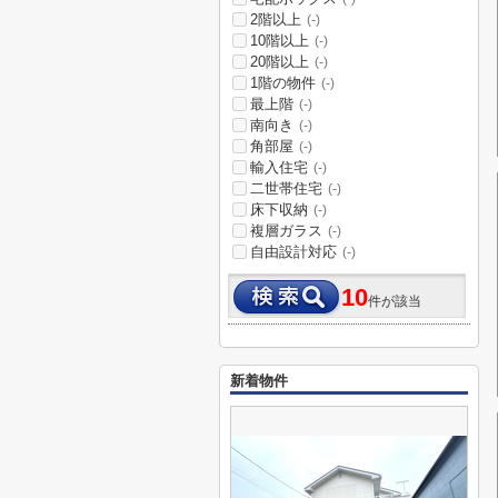
2階以上
(-)
10階以上
(-)
20階以上
(-)
1階の物件
(-)
最上階
(-)
南向き
(-)
角部屋
(-)
輸入住宅
(-)
二世帯住宅
(-)
床下収納
(-)
複層ガラス
(-)
自由設計対応
(-)
10
件が該当
新着物件