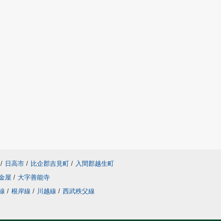
/
日高市
/
比企郡吉見町
/
入間郡越生町
金屋
/
大字善能寺
線
/
根岸線
/
川越線
/
西武秩父線