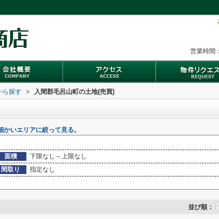
営業時間：
域から探す
>
入間郡毛呂山町の土地(売買)
細かいエリアに絞って見る。
面積
下限なし～上限なし
間取り
指定なし
並び順：