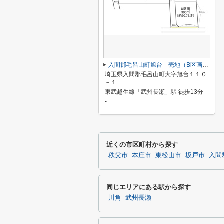
入間郡毛呂山町旭台 売地（B区画／全４区画）
埼玉県入間郡毛呂山町大字旭台１１０
－１
東武越生線「武州長瀬」駅 徒歩13分
-
近くの市区町村から探す
秩父市
本庄市
東松山市
坂戸市
入間
同じエリアにある駅から探す
川角
武州長瀬