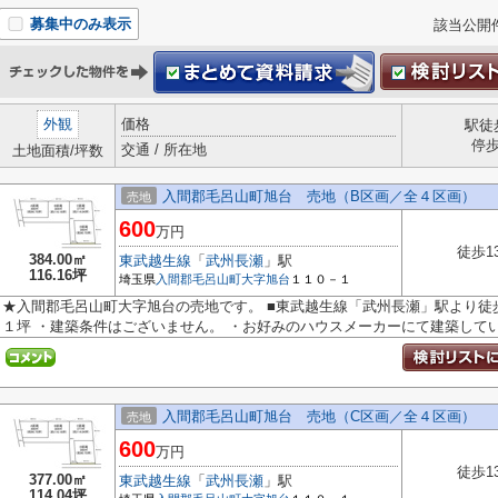
募集中のみ表示
該当公開
外観
価格
駅徒
停
交通 / 所在地
土地面積/坪数
入間郡毛呂山町旭台 売地（B区画／全４区画）
売地
600
万円
徒歩1
384.00㎡
東武越生線
「
武州長瀬
」駅
116.16坪
埼玉県
入間郡毛呂山町
大字旭台
１１０－１
★入間郡毛呂山町大字旭台の売地です。 ■東武越生線「武州長瀬」駅より徒
１坪 ・建築条件はございません。 ・お好みのハウスメーカーにて建築してい.
入間郡毛呂山町旭台 売地（C区画／全４区画）
売地
600
万円
徒歩1
377.00㎡
東武越生線
「
武州長瀬
」駅
114.04坪