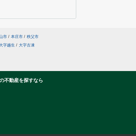
山市
/
本庄市
/
秩父市
大字越生
/
大字古凍
の不動産を探すなら