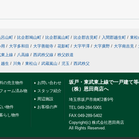
毛呂山町
/
比企郡鳩山町
/
比企郡嵐山町
/
比企郡吉見町
/
入間郡越生町
/
東松
小用
/
大字多和目
/
大字善能寺
/
花影町
/
大字平澤
/
大字廣野
/
大字南吉見
/
武東上線
/
八高線
/
西武秩父線
/
秩父鉄道
越生
/
川角
/
東松山
/
武蔵嵐山
/
児玉
/
西武秩父
坂戸・東武東上線で一戸建て等
料の売主物件
お問い合わせ
（株）恩田商店へ
フォーム済み物
スタッフ紹介
周辺施設
埼玉県坂戸市南町2番9号
広い物件
お客様の声
TEL:049-284-5001
暮らし物件
FAX:049-289-5402
Copyright(c) 株式会社恩田商店
All Rights Reserved.