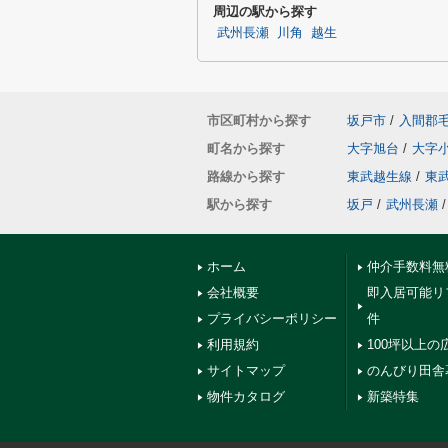
周辺の駅から探す
武州長瀬
川角
越生
市区町村から探す
坂戸市
/
入間郡
町名から探す
大字旭台
/
大字
路線から探す
東武越生線
/
東
駅から探す
坂戸
/
武州長瀬
/
ホーム
仲介手数料無
会社概要
即入居可能リ
プライバシーポリシー
件
利用規約
100坪以上の
サイトマップ
のんびり田舎
物件カタログ
新築特集