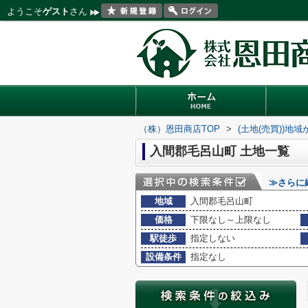
ようこそ
ゲスト
さん
（株）恩田商店TOP
>
(土地(売買))地
入間郡毛呂山町 土地一覧
≫さらに
地域
入間郡毛呂山町
価格
下限なし～上限なし
駅徒歩
指定しない
設備条件
指定なし