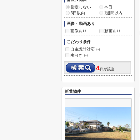
指定しない
本日
3日以内
1週間以内
画像・動画あり
画像あり
動画あり
こだわり条件
自由設計対応
(-)
南向き
(-)
4
件が該当
新着物件