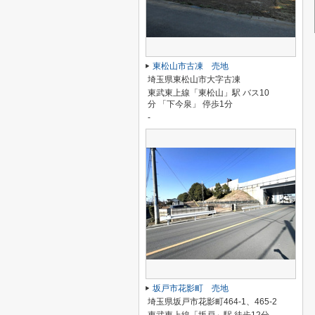
東松山市古凍 売地
埼玉県東松山市大字古凍
東武東上線「東松山」駅 バス10
分 「下今泉」 停歩1分
-
坂戸市花影町 売地
埼玉県坂戸市花影町464-1、465-2