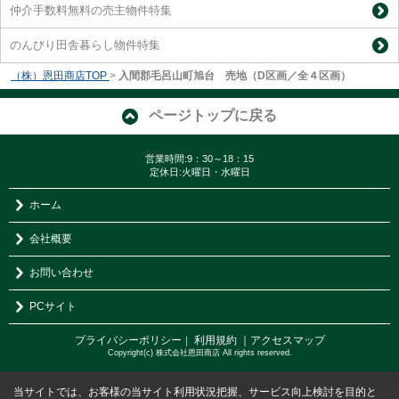
仲介手数料無料の売主物件特集
のんびり田舎暮らし物件特集
（株）恩田商店TOP
>
入間郡毛呂山町旭台 売地（D区画／全４区画）
ページトップに戻る
営業時間:9：30～18：15
定休日:火曜日・水曜日
ホーム
会社概要
お問い合わせ
PCサイト
プライバシーポリシー
利用規約
｜アクセスマップ
｜
Copyright(c) 株式会社恩田商店 All rights reserved.
当サイトでは、お客様の当サイト利用状況把握、サービス向上検討を目的と