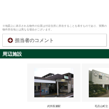
※地図上に表示される物件の位置は付近住所に所在することを表すものであり、実際の
物件所在地とは異なる場合がございます。
担当者のコメント
周辺施設
武州長瀬駅
毛呂山町立