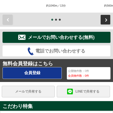
約1040m／13分
約560
前
メールでお問い合わせする(無料)
電話でお問い合わせする
無料会員登録はこちら
公開物件数：
0
件
会員登録
会員物件数：
0
件
メールで共有する
LINEで共有する
こだわり特集