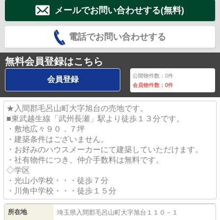
メールでお問い合わせする(無料)
電話でお問い合わせする
無料会員登録はこちら
公開物件数：
0
件
会員登録
会員物件数：
0
件
★入間郡毛呂山町大字旭台の売地です。
■東武越生線「武州長瀬」駅より徒歩１３分です。
・敷地広々９０．７坪
・建築条件はございません。
・お好みのハウスメーカーにて建築していただけます。
・社有物件につき、仲介手数料は無料です。
◇学区
・光山小学校・・・徒歩７分
・川角中学校・・・徒歩１５分
所在地
埼玉県
入間郡毛呂山町
大字旭台
１１０－１