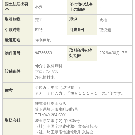
国土法届出要
その他の法令
不要
-
否
上の制限
取引態様
現況
売主
更地
引渡時期
引渡条件
即時
現況渡
最適用途
住宅用地
取引条件の有
物件番号
94786359
2026年08月17日
効期限
仲介手数料無料
設備条件
プロパンガス
浄化槽排水
※現況：更地（現況渡し）
備考
※カーナビ入力：「旭台１１１－１」の北側です。
株式会社恩田商店
埼玉県坂戸市南町2番9号
TEL:049-284-5001
取扱会社
埼玉県知事 (12) 第9805号
（社）全国宅地建物取引業保証協会
（社）埼玉県宅地建物取引業協会