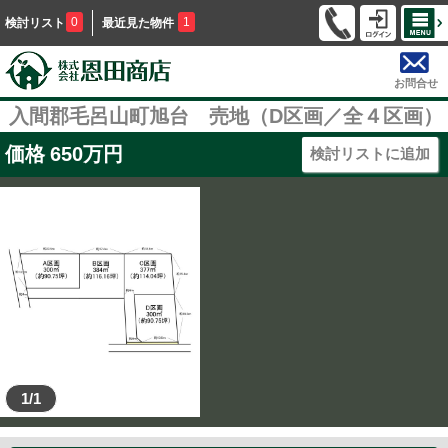
0
1
検討リスト
最近見た物件
お問合せ
入間郡毛呂山町旭台 売地（D区画／全４区画）
価格
650
万円
検討リストに追加
1/1