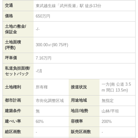
交通
東武越生線
「
武州長瀬
」駅 徒歩13分
価格
650万円
土地の敷金/
-/-
保証金
土地面積
300.00㎡(90.75坪)
(坪数)
坪単価
7.16万円
私道負担面積/
-/済
セットバック
一方(南 公道 3.5
土地権利
所有権
接道状況
m 間口 13.5m)
都市計画
用途地域
市街化調整区域
無指定
建築条件
地目/地勢
無
山林/平坦
建ぺい率
容積率
60%
200%
総区画数
販売区画数
-
-