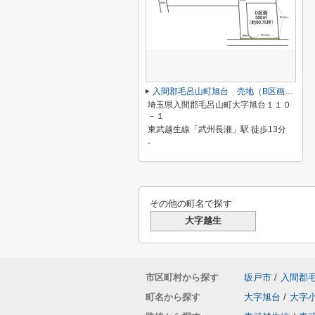
入間郡毛呂山町旭台 売地（B区画／全４区画）
埼玉県入間郡毛呂山町大字旭台１１０
－１
東武越生線「武州長瀬」駅 徒歩13分
-
その他の町名で探す
大字越生
市区町村から探す
坂戸市
/
入間郡
町名から探す
大字旭台
/
大字