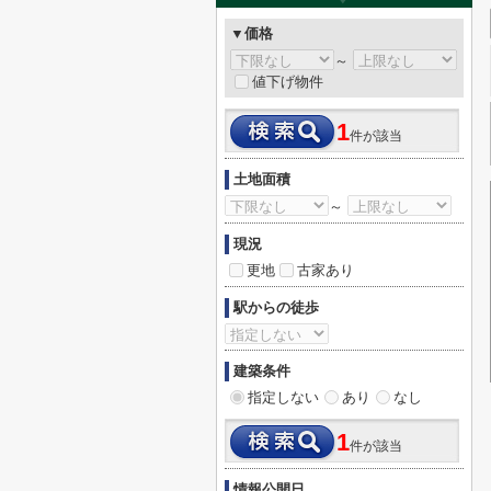
▼価格
～
値下げ物件
1
件が該当
土地面積
～
現況
更地
古家あり
駅からの徒歩
建築条件
指定しない
あり
なし
1
件が該当
情報公開日