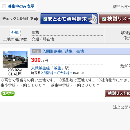
募集中のみ表示
該当公開
外観
価格
駅徒
停
交通 / 所在地
土地面積/坪数
入間郡越生町越生 売地
売地
300
万円
徒歩1
東武越生線
「
越生
」駅
203.02㎡
埼玉県
入間郡越生町
大字越生
1031-25
61.41坪
◇高台で陽当りの良い土地です。 ◇整形地で更地です。 ◇社有物件につき、
生小学校・・約１１００ｍ ・越生中学校・・約２８００ｍ
該当公開