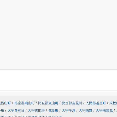
毛呂山町
/
比企郡鳩山町
/
比企郡嵐山町
/
比企郡吉見町
/
入間郡越生町
/
東松
小用
/
大字多和目
/
大字善能寺
/
花影町
/
大字平澤
/
大字廣野
/
大字南吉見
/