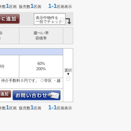
1
1
1-1
件数
区画 販売数
区画
区画表示
表示中物件を
一括でチェック
歩
建ぺい率
歩
容積率
60%
0分
200%
選択
▼
仲介手数料０円です。 ◇学区 ・越
1
1
1-1
件数
区画 販売数
区画
区画表示