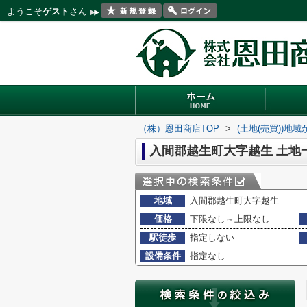
ようこそ
ゲスト
さん
（株）恩田商店TOP
>
(土地(売買))地
入間郡越生町大字越生 土地
地域
入間郡越生町大字越生
価格
下限なし～上限なし
駅徒歩
指定しない
設備条件
指定なし