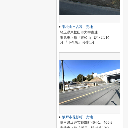
東松山市古凍 売地
埼玉県東松山市大字古凍
東武東上線「東松山」駅 バス10
分 「下今泉」 停歩1分
-
坂戸市花影町 売地
埼玉県坂戸市花影町464-1、465-2