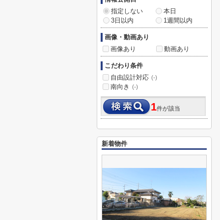
指定しない
本日
3日以内
1週間以内
画像・動画あり
画像あり
動画あり
こだわり条件
自由設計対応
(-)
南向き
(-)
1
件が該当
新着物件