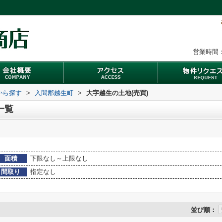
営業時間：
域から探す
>
入間郡越生町
>
大字越生の土地(売買)
一覧
面積
下限なし～上限なし
間取り
指定なし
並び順：