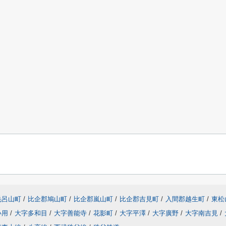
毛呂山町
/
比企郡鳩山町
/
比企郡嵐山町
/
比企郡吉見町
/
入間郡越生町
/
東松
小用
/
大字多和目
/
大字善能寺
/
花影町
/
大字平澤
/
大字廣野
/
大字南吉見
/