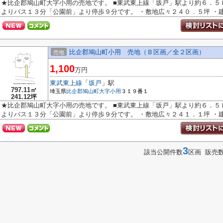
★比企郡鳩山町大字小用の売地です。 ■東武東上線「坂戸」駅より約６．５
よりバス１３分「公園前」より停歩９分です。 ・敷地広々２４０．５坪 ・建築
比企郡鳩山町小用 売地（Ｂ区画／全２区画）
売地
1,100
万円
東武東上線
「
坂戸
」駅
797.11㎡
埼玉県
比企郡鳩山町
大字小用
３１９番１
241.12坪
★比企郡鳩山町大字小用の売地です。 ■東武東上線「坂戸」駅より約６．５
よりバス１３分「公園前」より停歩９分です。 ・敷地広々２４１．１坪 ・建築
3
該当公開件数
区画 販売