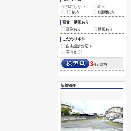
指定しない
本日
3日以内
1週間以内
画像・動画あり
画像あり
動画あり
こだわり条件
自由設計対応
(-)
南向き
(-)
3
件が該当
新着物件