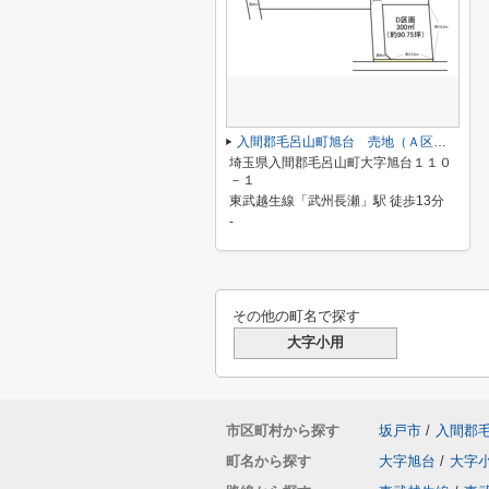
入間郡毛呂山町旭台 売地（Ａ区画／全４区画）
埼玉県入間郡毛呂山町大字旭台１１０
－１
東武越生線「武州長瀬」駅 徒歩13分
-
その他の町名で探す
大字小用
市区町村から探す
坂戸市
/
入間郡
町名から探す
大字旭台
/
大字