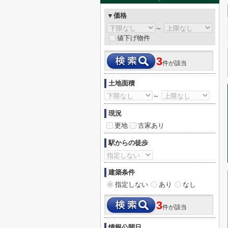
▼価格
～
値下げ物件
3
件が該当
土地面積
～
現況
更地
古家あり
駅からの徒歩
建築条件
指定しない
あり
なし
3
件が該当
情報公開日