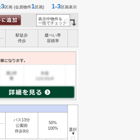
3
1
1-3
数
区画 (会員物件
区画)
区画表示
表示中物件を
一括でチェック
駅徒歩
建ぺい率
停歩
容積率
バス13分
50%
公園前
100%
選択
停歩9分
▼