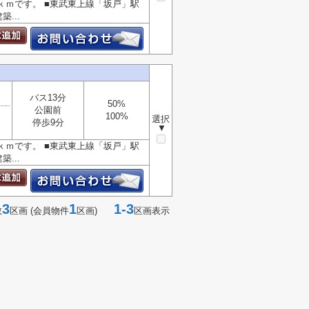
ｋｍです。 ■東武東上線「坂戸」駅
...
バス13分
50%
公園前
100%
選択
停歩9分
▼
ｋｍです。 ■東武東上線「坂戸」駅
...
3
1
1-3
数
区画 (会員物件
区画)
区画表示