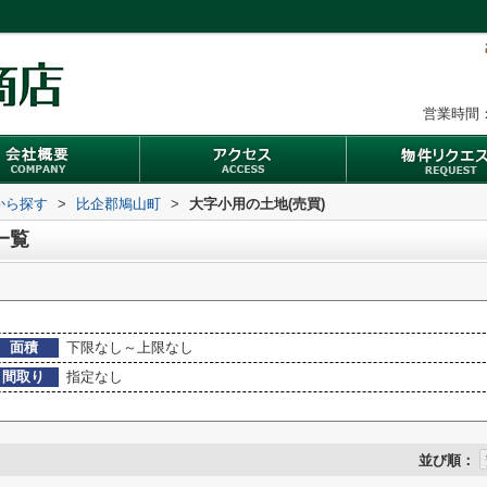
営業時間：
域から探す
>
比企郡鳩山町
>
大字小用の土地(売買)
一覧
面積
下限なし～上限なし
間取り
指定なし
並び順：