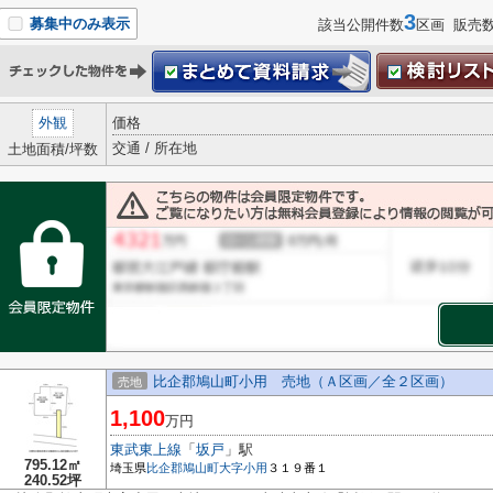
3
募集中のみ表示
該当公開件数
区画 販売
外観
価格
交通 / 所在地
土地面積/坪数
比企郡鳩山町小用 売地（Ａ区画／全２区画）
売地
1,100
万円
東武東上線
「
坂戸
」駅
795.12㎡
埼玉県
比企郡鳩山町
大字小用
３１９番１
240.52坪