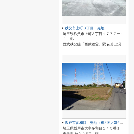
秩父市上町３丁目 売地
埼玉県秩父市上町３丁目１７７７ー１
４、他
西武秩父線「西武秩父」駅 徒歩12分
-
坂戸市多和目 売地（B区画／3区画）
埼玉県坂戸市大字多和目１４５番１