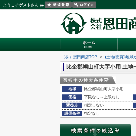
ようこそ
ゲスト
さん
（株）恩田商店TOP
>
(土地(売買))地
比企郡鳩山町大字小用 土地
地域
比企郡鳩山町大字小用
価格
下限なし～上限なし
駅徒歩
指定しない
設備条件
指定なし