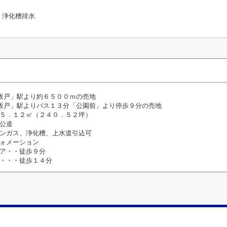
浄化槽排水
坂戸」駅より約６５００ｍの売地
坂戸」駅よりバス１３分「公園前」より停歩９分の売地
５．１２㎡（２４０．５２坪）
公道
ンガス、浄化槽、上水道引込可
ォメーション
ア・・徒歩９分
・・・徒歩１４分