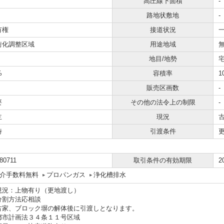
高圧線下面積
-
路地状敷地
-
有権
接道状況
一
街化調整区域
用途地域
地目/地勢
宅
%
容積率
1
販売区画数
-
要
その他の法令上の制限
-
主
現況
時
引渡条件
80711
取引条件の有効期限
2
介手数料無料
プロパンガス
浄化槽排水
現況：上物有り（更地渡し）
分割方法応相談
古家、ブロック塀の解体後に引渡しとなります。
都市計画法３４条１１号区域