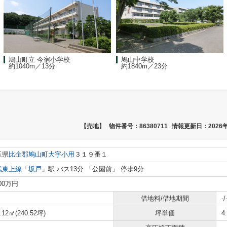
鳩山町立 今宿小学校
鳩山中学校
約1040m／13分
約1840m／23分
【売地】
物件番号：86380711
情報更新日：2026年
玉県
比企郡鳩山町
大字小用
３１９番１
武東上線
「
坂戸
」駅 バス13分 「公園前」 停歩9分
100万円
借地料/借地期間
-/
.12㎡(240.52坪)
坪単価
4