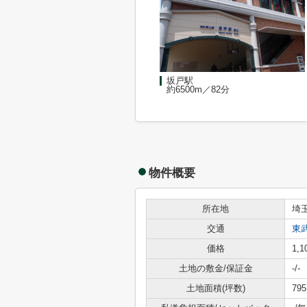
坂戸駅
約6500m／82分
物件概要
所在地
埼
交通
東
価格
1,
土地の敷金/保証金
-/-
土地面積(坪数)
795