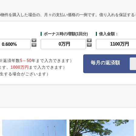
の物件を購入した場合の、月々の支払い価格の一例です。借り入れを保証する
ボーナス時の増額(1回分)
借入金額：
※返済年数
5～50
年まで入力できます）
毎月の返済額
ます。
1000万円
まで入力できます）
生する場合がございます）