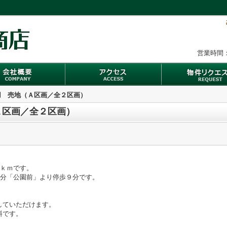
営業時間：
用 売地（Ａ区画／全２区画）
Ａ区画／全２区画）
。
５ｋｍです。
３分「公園前」より停歩９分です。
していただけます。
料です。