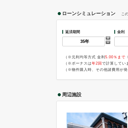
ローンシミュレーション
こ
返済期間
金利
（※元利均等方式 金利
5.00％まで
（※ボーナスは
年2回
で計算してい
（※物件購入時、その他諸費用が発
周辺施設