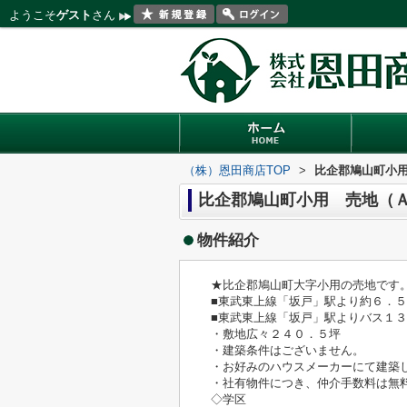
ようこそ
ゲスト
さん
（株）恩田商店TOP
>
比企郡鳩山町小
比企郡鳩山町小用 売地（
物件紹介
★比企郡鳩山町大字小用の売地です
■東武東上線「坂戸」駅より約６．
■東武東上線「坂戸」駅よりバス１
・敷地広々２４０．５坪
・建築条件はございません。
・お好みのハウスメーカーにて建築
・社有物件につき、仲介手数料は無
◇学区