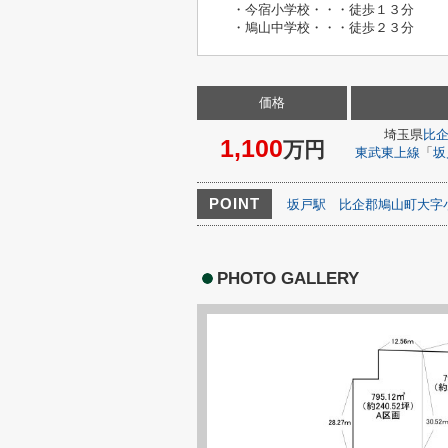
・今宿小学校・・・徒歩１３分
・鳩山中学校・・・徒歩２３分
価格
埼玉県
比
1,100
万円
東武東上線
「
坂
POINT
坂戸駅
比企郡鳩山町大字
PHOTO GALLERY