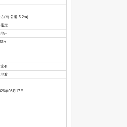
方(南 公道 5.2m)
無指定
地/-
00%
古家有
更地渡
026年08月17日