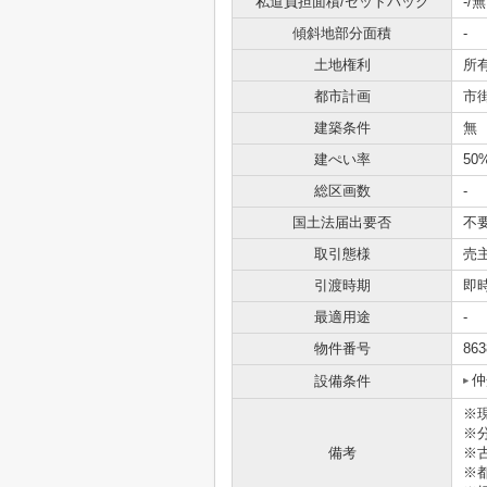
私道負担面積/セットバック
-/無
傾斜地部分面積
-
土地権利
所
都市計画
市
建築条件
無
建ぺい率
50
総区画数
-
国土法届出要否
不
取引態様
売
引渡時期
即
最適用途
-
物件番号
863
仲
設備条件
※
※
備考
※
※