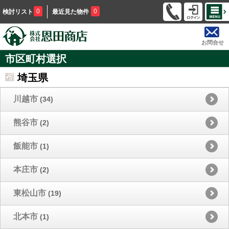
0
0
検討リスト
最近見た物件
お問合せ
市区町村選択
埼玉県
川越市
(34)
熊谷市
(2)
飯能市
(1)
本庄市
(2)
東松山市
(19)
北本市
(1)