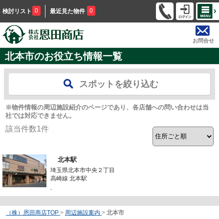
0
0
検討リスト
最近見た物件
お問合せ
北本市のお役立ち情報一覧
スポットを絞り込む
※物件情報の周辺施設紹介のページであり、各店舗への問い合わせは当
社では対応できません。
該当件数
1
件
北本駅
埼玉県北本市中央２丁目
高崎線 北本駅
-
（株）恩田商店TOP
>
周辺施設案内
>
北本市