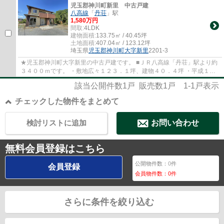
児玉郡神川町新里 中古戸建
八高線
「
丹荘
」駅
1,580万円
間取:
4LDK
建物面積:
133.75㎡ / 40.45坪
土地面積:
407.04㎡ / 123.12坪
埼玉県
児玉郡神川町
大字新里
2201-3
★児玉郡神川町大字新里の中古戸建です。 ■ＪＲ八高線「丹荘」駅より約
３４００ｍです。 ・敷地広々１２３．１坪、建物４０．４坪 ・平成１７
年６月築の４ＬＤＫ ・南西側４．５m公道、...
該当公開件数
1
戸 販売数
1
戸
1-1
戸表示
チェックした物件をまとめて
検討リストに追加
お問い合わせ
無料会員登録はこちら
公開物件数：
0
件
会員登録
会員物件数：
0
件
さらに条件を絞り込む