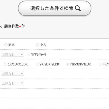
-
い。該当件数
件
新築
中古
～
値下げ物件
1K/1DK/1LDK
2K/2DK/2LDK
3K/3DK/3LDK
4K/
～
～