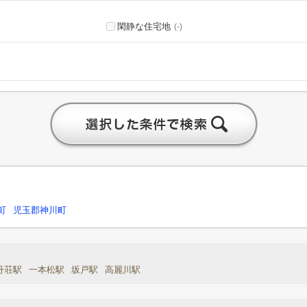
閑静な住宅地
(-)
町
児玉郡神川町
丹荘駅
一本松駅
坂戸駅
高麗川駅