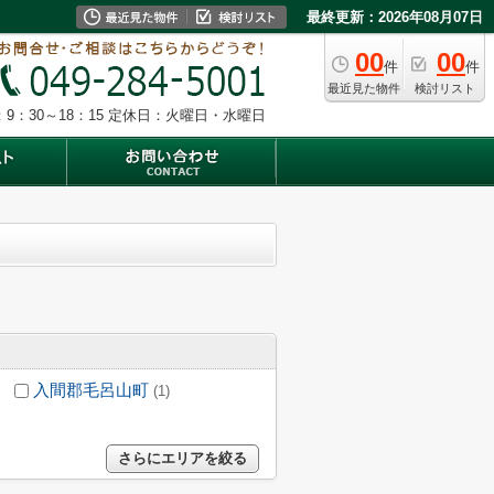
最終更新：2026年08月07日
00
00
件
件
最近見た物件
検討リスト
9：30～18：15
定休日：火曜日・水曜日
入間郡毛呂山町
(1)
さらにエリアを絞る