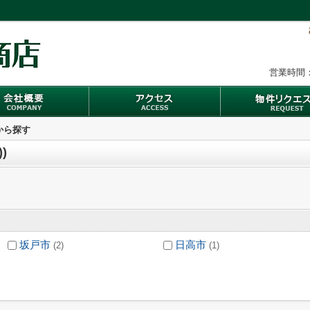
営業時間：
域から探す
)
坂戸市
日高市
(2)
(1)