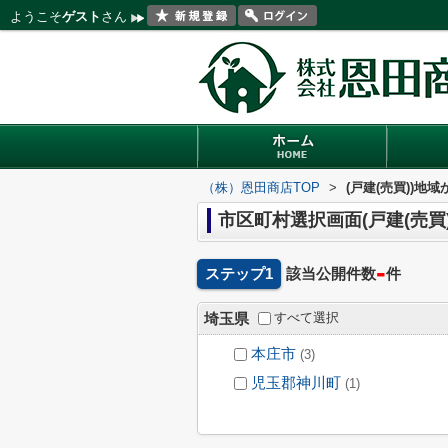
ようこそ
ゲスト
さん
（株）恩田商店TOP
>
(戸建(売買))地
市区町村選択画面(戸建(売買)
-
ステップ1
該当公開件数
件
すべて選択
埼玉県
本庄市
(3)
児玉郡神川町
(1)