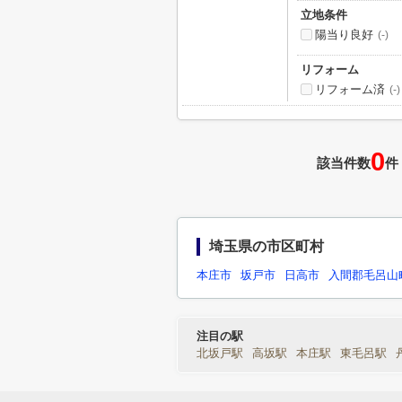
立地条件
陽当り良好
(-)
リフォーム
リフォーム済
(-)
0
該当件数
件
埼玉県の市区町村
本庄市
坂戸市
日高市
入間郡毛呂山
注目の駅
北坂戸駅
高坂駅
本庄駅
東毛呂駅