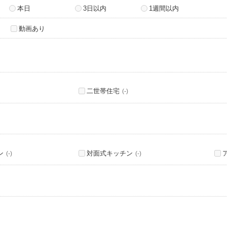
本日
3日以内
1週間以内
動画あり
二世帯住宅
(-)
ン
対面式キッチン
(-)
(-)