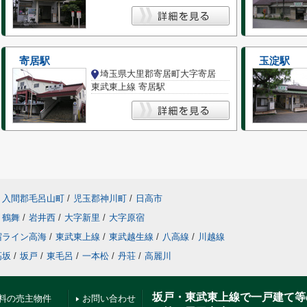
寄居駅
玉淀駅
埼玉県大里郡寄居町大字寄居
東武東上線 寄居駅
入間郡毛呂山町
/
児玉郡神川町
/
日高市
鶴舞
/
岩井西
/
大字新里
/
大字原宿
宿ライン高海
/
東武東上線
/
東武越生線
/
八高線
/
川越線
高坂
/
坂戸
/
東毛呂
/
一本松
/
丹荘
/
高麗川
坂戸・東武東上線で一戸建て等
料の売主物件
お問い合わせ