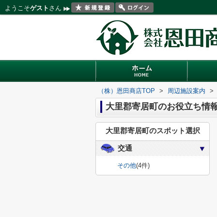
ようこそ
ゲスト
さん
（株）恩田商店TOP
>
周辺施設案内
>
大里郡寄居町のお役立ち情
大里郡寄居町のスポット選択
交通
その他
(4件)