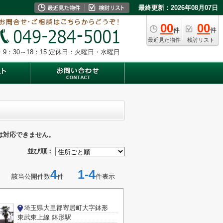
最終更新：2026年08月07日
00
00
件
件
最近見た物件
検討リスト
9：30～18：15
定休日：火曜日・水曜日
は対応できません。
並び順：
4
1-4
該当公開件数
件
件表示
埼玉県大里郡寄居町大字鉢形
東武東上線 鉢形駅