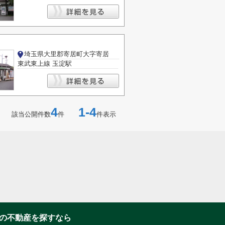
埼玉県大里郡寄居町大字寄居
東武東上線 玉淀駅
4
1-4
該当公開件数
件
件表示
の不動産を探すなら