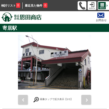
0
0
検討リスト
最近見た物件
お問合せ
寄居駅
前
次
画像タップで拡大表示【
1
/1】