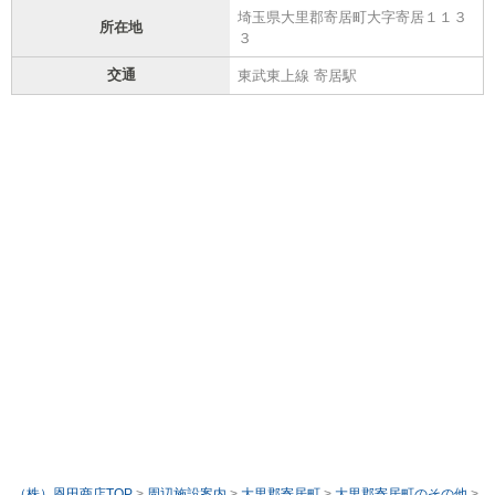
埼玉県大里郡寄居町大字寄居１１３
所在地
３
交通
東武東上線 寄居駅
（株）恩田商店TOP
>
周辺施設案内
>
大里郡寄居町
>
大里郡寄居町のその他
>