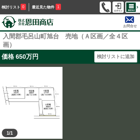
0
1
検討リスト
最近見た物件
お問合せ
入間郡毛呂山町旭台 売地（Ａ区画／全４区
画）
価格
650
万円
検討リストに追加
1/1