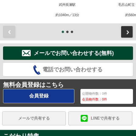
武州長瀬駅
毛呂山町立
約1040m／13分
約560
前
メールでお問い合わせする(無料)
電話でお問い合わせする
無料会員登録はこちら
公開物件数：
0
件
会員登録
会員物件数：
0
件
メールで共有する
LINEで共有する
こだわり特集