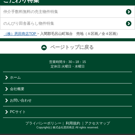
仲介手数料無料の売主物件特集
のんびり田舎暮らし物件特集
（株）恩田商店TOP
>
入間郡毛呂山町旭台 売地（Ａ区画／全４区画）
ページトップに戻る
営業時間:9：30～18：15
定休日:火曜日・水曜日
ホーム
会社概要
お問い合わせ
PCサイト
プライバシーポリシー
利用規約
｜アクセスマップ
｜
Copyright(c) 株式会社恩田商店 All rights reserved.