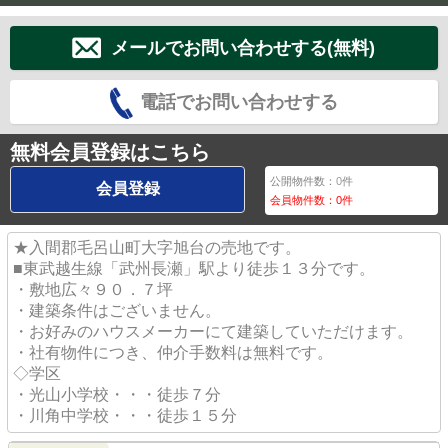
メールでお問い合わせする(無料)
電話でお問い合わせする
無料会員登録はこちら
公開物件数：
0
件
会員登録
会員物件数：
0
件
★入間郡毛呂山町大字旭台の売地です。
■東武越生線「武州長瀬」駅より徒歩１３分です。
・敷地広々９０．７坪
・建築条件はございません。
・お好みのハウスメーカーにて建築していただけます。
・社有物件につき、仲介手数料は無料です。
◇学区
・光山小学校・・・徒歩７分
・川角中学校・・・徒歩１５分