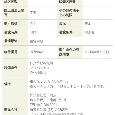
総区画数
販売区画数
-
-
国土法届出要
その他の法令
不要
-
否
上の制限
取引態様
現況
売主
更地
引渡時期
引渡条件
即時
現況渡
最適用途
住宅用地
取引条件の有
物件番号
94780449
2026年08月17日
効期限
仲介手数料無料
設備条件
プロパンガス
浄化槽排水
※現況：更地（現況渡し）
備考
※カーナビ入力：「旭台１１１－１」の北側です。
株式会社恩田商店
埼玉県坂戸市南町2番9号
TEL:049-284-5001
取扱会社
埼玉県知事 (12) 第9805号
（社）全国宅地建物取引業保証協会