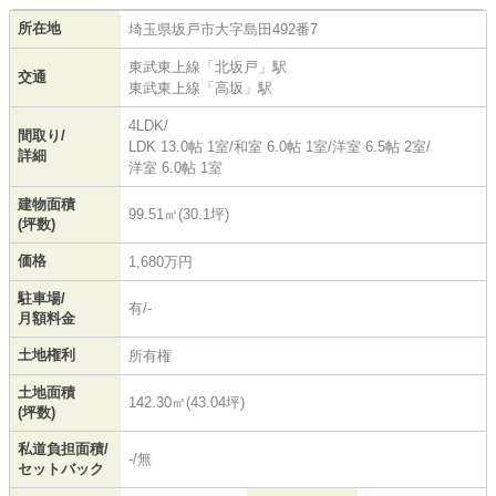
所在地
埼玉県
坂戸市
大字島田
492番7
東武東上線
「
北坂戸
」駅
交通
東武東上線
「
高坂
」駅
4LDK/
間取り/
LDK 13.0帖 1室
/
和室 6.0帖 1室
/
洋室 6.5帖 2室
/
詳細
洋室 6.0帖 1室
建物面積
99.51㎡(30.1坪)
(坪数)
価格
1,680万円
駐車場/
有/-
月額料金
土地権利
所有権
土地面積
142.30㎡(43.04坪)
(坪数)
私道負担面積/
-/無
セットバック