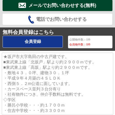
メールでお問い合わせする(無料)
電話でお問い合わせする
無料会員登録はこちら
公開物件数：
0
件
会員登録
会員物件数：
0
件
★坂戸市大字島田の中古戸建です。
■東武東上線「北坂戸」駅より約２９００ｍです。
■東武東上線「高坂」駅より約２９００ｍです。
・敷地４３．０坪、建物３０．１坪
・平成９年４月築の４ＳＬＤＫ
・西側５．２m公道に面しています。
・カースペース並列３台分有り
・社有物件につき、仲介手数料は無料です。
◇学区
・勝呂小学校・・・約１７００ｍ
・住吉中学校・・・約３３００ｍ