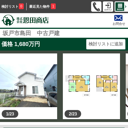
0
1
検討リスト
最近見た物件
お問合せ
坂戸市島田 中古戸建
価格
1,680
万円
検討リストに追加
1/23
2/23