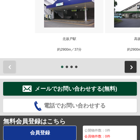
北坂戸駅
高
約2900m／37分
約2900
前
メールでお問い合わせする(無料)
電話でお問い合わせする
無料会員登録はこちら
公開物件数：
0
件
会員登録
会員物件数：
0
件