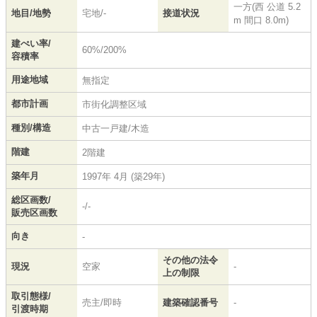
一方(西 公道 5.2
地目/地勢
宅地/-
接道状況
m 間口 8.0m)
建ぺい率/
60%/200%
容積率
用途地域
無指定
都市計画
市街化調整区域
種別/構造
中古一戸建/木造
階建
2階建
築年月
1997年 4月 (築29年)
総区画数/
-/-
販売区画数
向き
-
その他の法令
現況
空家
-
上の制限
取引態様/
売主/即時
建築確認番号
-
引渡時期