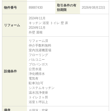
取引条件の有
物件番号
89887430
2026年08月22日
効期限
2024年11月
キッチン 浴室 トイレ 壁 床
リフォーム
2024年11月
外壁 屋根
リフォーム済
仲介手数料無料
室内洗濯機置場
フローリング
バルコニー
プロパンガス
公営水道
設備条件
浄化槽排水
電気有
駐車3台可
システムキッチン
温水洗浄便座
トイレ２ヶ所
浴室１坪以上
備考
※現況：空家