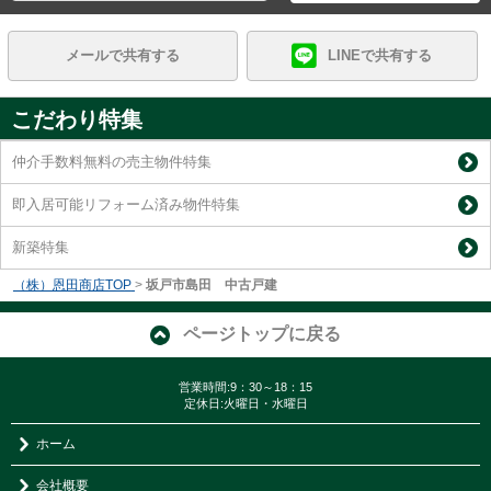
メールで共有する
LINEで共有する
こだわり特集
仲介手数料無料の売主物件特集
即入居可能リフォーム済み物件特集
新築特集
（株）恩田商店TOP
>
坂戸市島田 中古戸建
ページトップに戻る
営業時間:9：30～18：15
定休日:火曜日・水曜日
ホーム
会社概要