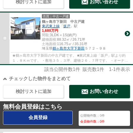
検討リストに追加
お問い合わせ
売買｜中古一戸建
鶴ヶ島市下新田 中古戸建
東武東上線
「
坂戸
」駅
1,680万円
間取:
3LDK＋1S(納戸)
建物面積:
88.32㎡ / 26.71坪
土地面積:
116.75㎡ / 35.31坪
埼玉県
鶴ヶ島市
大字下新田
５７２－９８
★鶴ヶ島市大字下新田の中古戸建です。 ■東武東上線「坂戸」駅より約
１．８Ｋｍです。 ・敷地３５．３坪、建物２６．７坪です。 ・オーナー
チェンジ物件です。 ・月額８０，０００円に...
該当公開件数
1
件 販売数
1
件
1-1
件表示
チェックした物件をまとめて
検討リストに追加
お問い合わせ
無料会員登録はこちら
公開物件数：
0
件
会員登録
会員物件数：
0
件