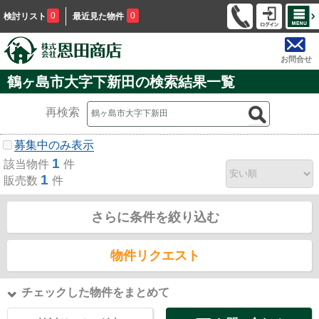
0
0
検討リスト
最近見た物件
お問合せ
鶴ヶ島市大字下新田の検索結果一覧
再検索
募集中のみ表示
1
該当物件
件
1
販売数
件
さらに条件を絞り込む
物件リクエスト
チェックした物件をまとめて