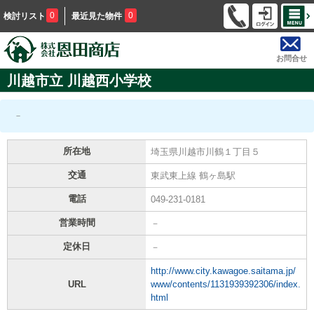
0
0
検討リスト
最近見た物件
お問合せ
川越市立 川越西小学校
－
所在地
埼玉県川越市川鶴１丁目５
交通
東武東上線 鶴ヶ島駅
電話
049-231-0181
営業時間
－
定休日
－
http://www.city.kawagoe.saitama.jp/
URL
www/contents/1131939392306/index.
html