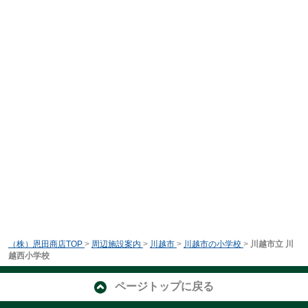
（株）恩田商店TOP
>
周辺施設案内
>
川越市
>
川越市の小学校
>
川越市立 川
越西小学校
ページトップに戻る