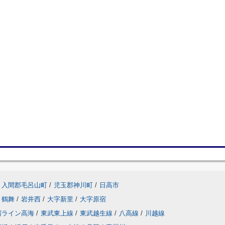
入間郡毛呂山町
/
児玉郡神川町
/
日高市
鶴舞
/
岩井西
/
大字新里
/
大字原宿
宿ライン高海
/
東武東上線
/
東武越生線
/
八高線
/
川越線