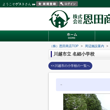
ようこそ
ゲスト
さん
（株）恩田商店TOP
>
周辺施設案内
>
川越市立 名細小学校
<<川越市の小学校の一覧へ
－