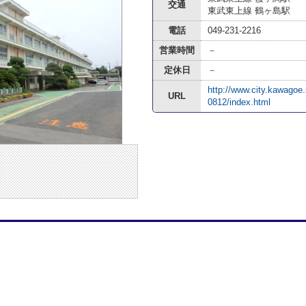
交通
東武東上線 鶴ヶ島駅
電話
049-231-2216
営業時間
－
定休日
－
http://www.city.kawagoe
URL
0812/index.html