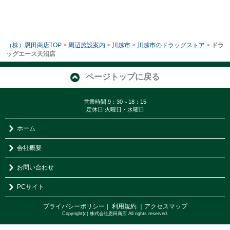
（株）恩田商店TOP
>
周辺施設案内
>
川越市
>
川越市のドラッグストア
>
ドラ
ッグエース天沼店
ページトップに戻る
営業時間:9：30～18：15
定休日:火曜日・水曜日
ホーム
会社概要
お問い合わせ
PCサイト
プライバシーポリシー
利用規約
｜アクセスマップ
｜
Copyright(c) 株式会社恩田商店 All rights reserved.