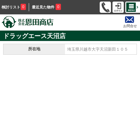
0
0
検討リスト
最近見た物件
お問合せ
ドラッグエース天沼店
所在地
埼玉県川越市大字天沼新田１０５