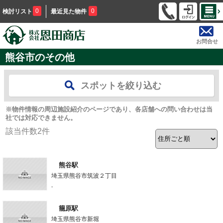
0
0
検討リスト
最近見た物件
お問合せ
熊谷市のその他
スポットを絞り込む
※物件情報の周辺施設紹介のページであり、各店舗への問い合わせは当
社では対応できません。
該当件数
2
件
熊谷駅
埼玉県熊谷市筑波２丁目
-
籠原駅
埼玉県熊谷市新堀