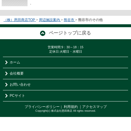
-
（株）恩田商店TOP
>
周辺施設案内
>
熊谷市
>
熊谷市のその他
ページトップに戻る
営業時間:9：30～18：15
定休日:火曜日・水曜日
ホーム
会社概要
お問い合わせ
PCサイト
プライバシーポリシー
利用規約
｜アクセスマップ
｜
Copyright(c) 株式会社恩田商店 All rights reserved.