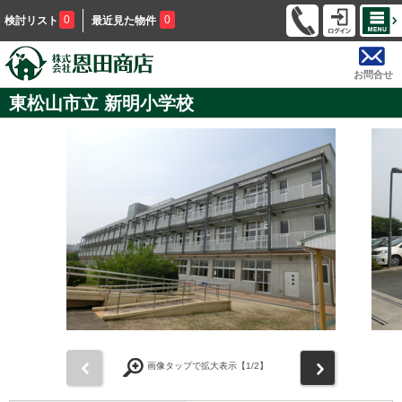
0
0
検討リスト
最近見た物件
お問合せ
東松山市立 新明小学校
前
次
画像タップで拡大表示【
1
/2】