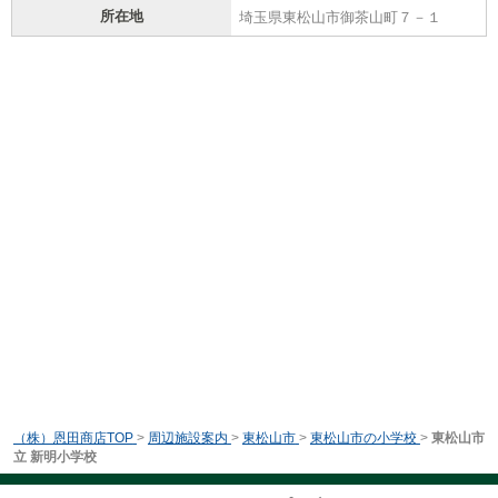
所在地
埼玉県東松山市御茶山町７－１
（株）恩田商店TOP
>
周辺施設案内
>
東松山市
>
東松山市の小学校
>
東松山市
立 新明小学校