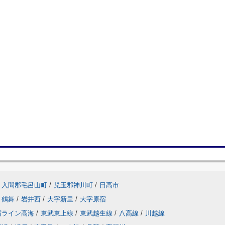
入間郡毛呂山町
/
児玉郡神川町
/
日高市
鶴舞
/
岩井西
/
大字新里
/
大字原宿
宿ライン高海
/
東武東上線
/
東武越生線
/
八高線
/
川越線