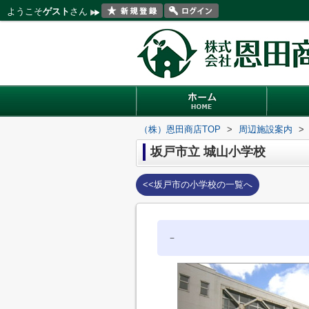
ようこそ
ゲスト
さん
（株）恩田商店TOP
>
周辺施設案内
>
坂戸市立 城山小学校
<<坂戸市の小学校の一覧へ
－