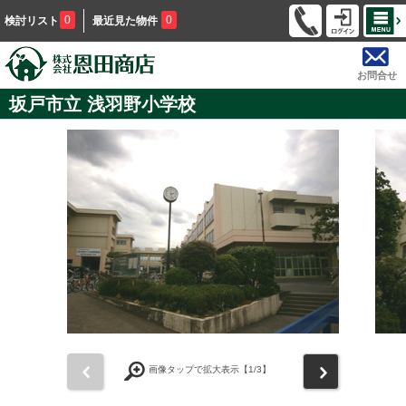
0
0
検討リスト
最近見た物件
お問合せ
坂戸市立 浅羽野小学校
前
次
画像タップで拡大表示【
1
/3】