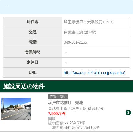
－
所在地
埼玉県坂戸市大字浅羽８１０
交通
東武東上線 坂戸駅
電話
049-281-2155
営業時間
－
定休日
－
URL
http://academic2.plala.or.jp/asasho/
施設周辺の物件
売買｜売地
坂戸市花影町 売地
東武東上線「坂戸」駅 徒歩12分
7,800万円
間取:
-
建物面積:
- / 269.63坪
土地面積:
891.36㎡ / 269.63坪