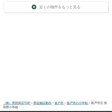
近くの物件をもっと見る
（株）恩田商店TOP
>
周辺施設案内
>
坂戸市
>
坂戸市の小学校
>
坂戸市立 浅
羽野小学校