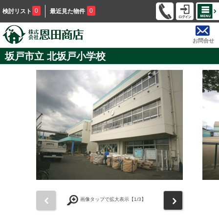
0
0
検討リスト
最近見た物件
お問合せ
坂戸市立 北坂戸小学校
前
次
画像タップで拡大表示【
1
/3】