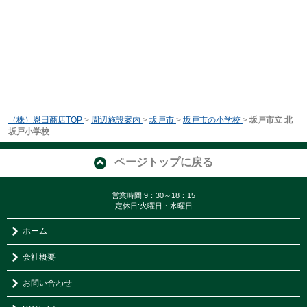
（株）恩田商店TOP
>
周辺施設案内
>
坂戸市
>
坂戸市の小学校
>
坂戸市立 北
坂戸小学校
ページトップに戻る
営業時間:9：30～18：15
定休日:火曜日・水曜日
ホーム
会社概要
お問い合わせ