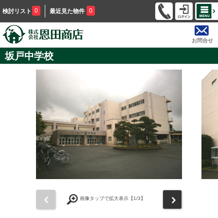
0
0
検討リスト
最近見た物件
お問合せ
坂戸中学校
前
次
画像タップで拡大表示【
1
/3】