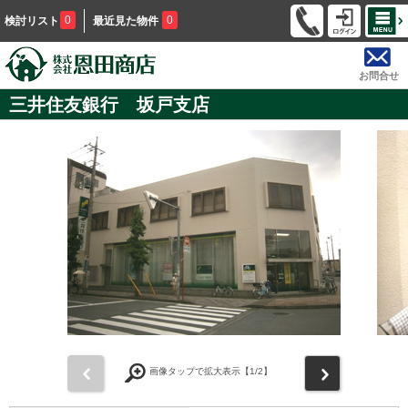
0
0
検討リスト
最近見た物件
お問合せ
三井住友銀行 坂戸支店
前
次
画像タップで拡大表示【
1
/2】