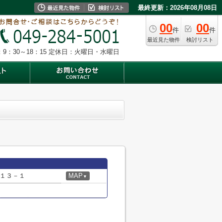
最終更新：2026年08月08日
00
00
件
件
最近見た物件
検討リスト
9：30～18：15
定休日：火曜日・水曜日
１３－１
MAP
▼