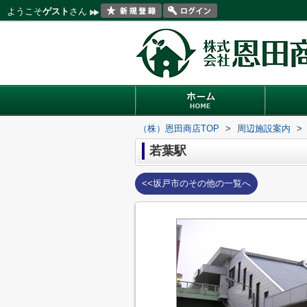
ようこそ
ゲスト
さん
（株）恩田商店TOP
>
周辺施設案内
>
若葉駅
<<坂戸市のその他の一覧へ