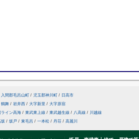
入間郡毛呂山町
/
児玉郡神川町
/
日高市
鶴舞
/
岩井西
/
大字新里
/
大字原宿
宿ライン高海
/
東武東上線
/
東武越生線
/
八高線
/
川越線
高坂
/
坂戸
/
東毛呂
/
一本松
/
丹荘
/
高麗川