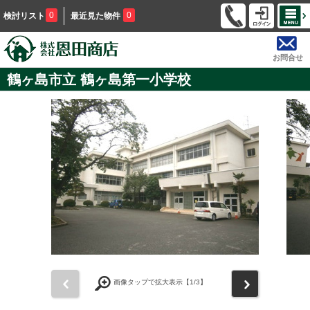
0
0
検討リスト
最近見た物件
お問合せ
鶴ヶ島市立 鶴ヶ島第一小学校
前
次
画像タップで拡大表示【
1
/3】