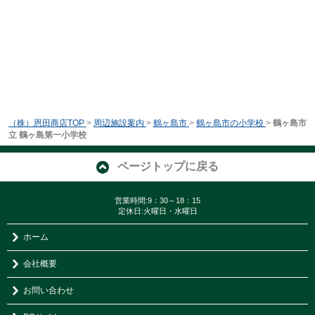
（株）恩田商店TOP
>
周辺施設案内
>
鶴ヶ島市
>
鶴ヶ島市の小学校
>
鶴ヶ島市
立 鶴ヶ島第一小学校
ページトップに戻る
営業時間:9：30～18：15
定休日:火曜日・水曜日
ホーム
会社概要
お問い合わせ