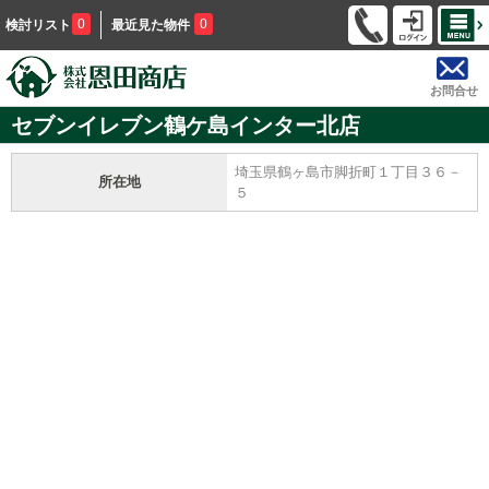
0
0
検討リスト
最近見た物件
お問合せ
セブンイレブン鶴ケ島インター北店
埼玉県鶴ヶ島市脚折町１丁目３６－
所在地
５