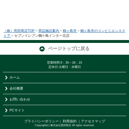
（株）恩田商店TOP
>
周辺施設案内
>
鶴ヶ島市
>
鶴ヶ島市のコンビニエンスス
トア
>
セブンイレブン鶴ケ島インター北店
ページトップに戻る
営業時間:9：30～18：15
定休日:火曜日・水曜日
ホーム
会社概要
お問い合わせ
PCサイト
プライバシーポリシー
利用規約
｜アクセスマップ
｜
Copyright(c) 株式会社恩田商店 All rights reserved.