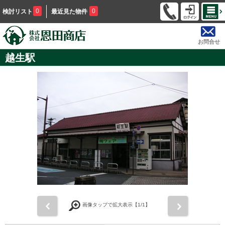
0
0
検討リスト
最近見た物件
お問合せ
越生駅
前
次
画像タップで拡大表示【
1
/1】