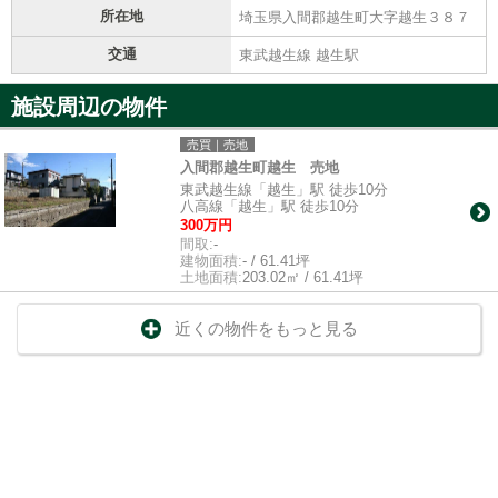
所在地
埼玉県入間郡越生町大字越生３８７
交通
東武越生線 越生駅
施設周辺の物件
売買｜売地
入間郡越生町越生 売地
東武越生線「越生」駅 徒歩10分
八高線「越生」駅 徒歩10分
300万円
間取:
-
建物面積:
- / 61.41坪
土地面積:
203.02㎡ / 61.41坪
近くの物件をもっと見る