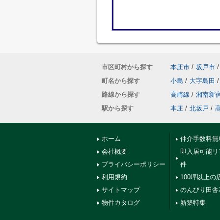
市区町村から探す
本庄市
/
坂戸市
/
町名から探す
小島
/
大字島田
/
路線から探す
高崎線
/
湘南新
駅から探す
本庄
/
北坂戸
/
ホーム
仲介手数料無
会社概要
即入居可能リ
プライバシーポリシー
件
利用規約
100坪以上の
サイトマップ
のんびり田舎
物件カタログ
新築特集