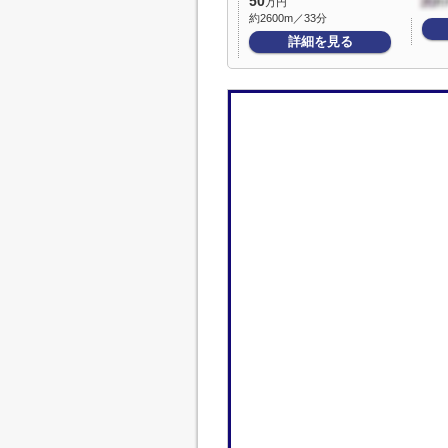
50
万円
約2600m／33分
詳細を見る