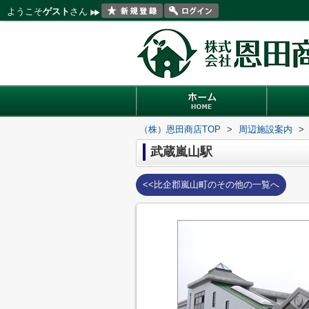
ようこそ
ゲスト
さん
（株）恩田商店TOP
>
周辺施設案内
>
武蔵嵐山駅
<<比企郡嵐山町のその他の一覧へ