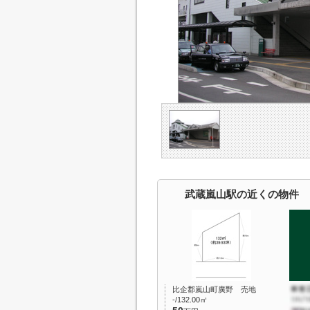
武蔵嵐山駅の近くの物件
比企郡嵐山町廣野 売地
-/132.00㎡