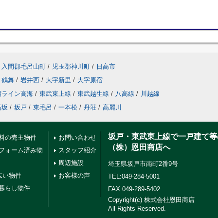
入間郡毛呂山町
/
児玉郡神川町
/
日高市
鶴舞
/
岩井西
/
大字新里
/
大字原宿
宿ライン高海
/
東武東上線
/
東武越生線
/
八高線
/
川越線
高坂
/
坂戸
/
東毛呂
/
一本松
/
丹荘
/
高麗川
坂戸・東武東上線で一戸建て等
料の売主物件
お問い合わせ
（株）恩田商店へ
フォーム済み物
スタッフ紹介
周辺施設
埼玉県坂戸市南町2番9号
広い物件
お客様の声
TEL:049-284-5001
暮らし物件
FAX:049-289-5402
Copyright(c) 株式会社恩田商店
All Rights Reserved.