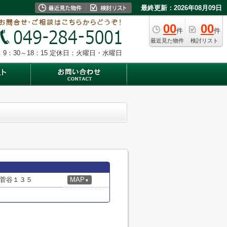
最終更新：2026年08月09日
00
00
件
件
最近見た物件
検討リスト
9：30～18：15
定休日：火曜日・水曜日
菅谷１３５
MAP
▼