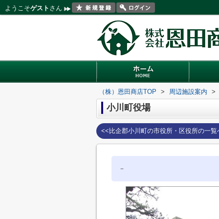
ようこそ
ゲスト
さん
（株）恩田商店TOP
>
周辺施設案内
>
小川町役場
<<比企郡小川町の市役所・区役所の一覧
－