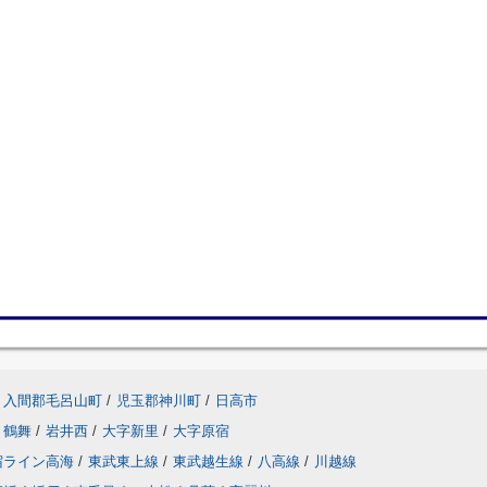
入間郡毛呂山町
/
児玉郡神川町
/
日高市
鶴舞
/
岩井西
/
大字新里
/
大字原宿
宿ライン高海
/
東武東上線
/
東武越生線
/
八高線
/
川越線