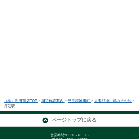
（株）恩田商店TOP
>
周辺施設案内
>
児玉郡神川町
>
児玉郡神川町のその他
>
丹荘駅
ページトップに戻る
営業時間:9：30～18：15