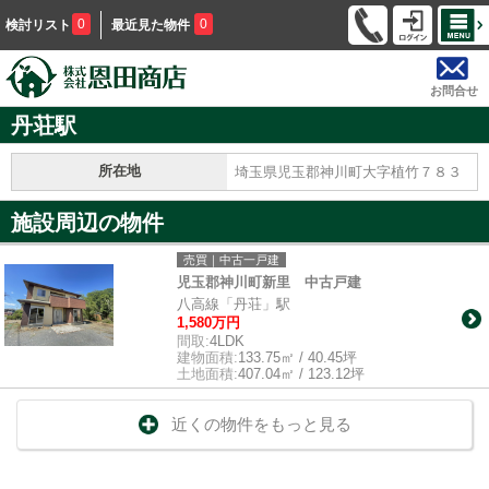
0
0
検討リスト
最近見た物件
お問合せ
丹荘駅
所在地
埼玉県児玉郡神川町大字植竹７８３
施設周辺の物件
売買｜中古一戸建
児玉郡神川町新里 中古戸建
八高線「丹荘」駅
1,580万円
間取:
4LDK
建物面積:
133.75㎡ / 40.45坪
土地面積:
407.04㎡ / 123.12坪
近くの物件をもっと見る