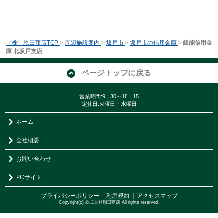
（株）恩田商店TOP
>
周辺施設案内
>
坂戸市
>
坂戸市の信用金庫
>
飯能信用金
庫 北坂戸支店
ページトップに戻る
営業時間:9：30～18：15
定休日:火曜日・水曜日
ホーム
会社概要
お問い合わせ
PCサイト
プライバシーポリシー
利用規約
｜アクセスマップ
｜
Copyright(c) 株式会社恩田商店 All rights reserved.