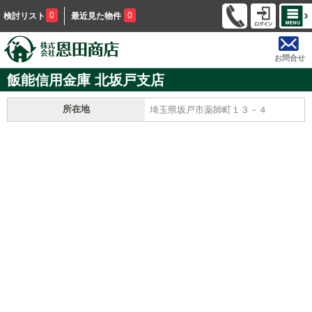
0
0
検討リスト
最近見た物件
お問合せ
飯能信用金庫 北坂戸支店
所在地
埼玉県坂戸市薬師町１３－４