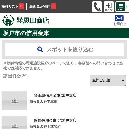
0
0
検討リスト
最近見た物件
お問合せ
坂戸市の信用金庫
スポットを絞り込む
※物件情報の周辺施設紹介のページであり、各店舗への問い合わせは当
社では対応できません。
該当件数
2
件
埼玉縣信用金庫 坂戸支店
埼玉県坂戸市本町
-
飯能信用金庫 北坂戸支店
埼玉県坂戸市薬師町