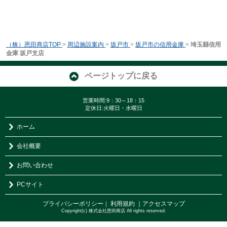
（株）恩田商店TOP
>
周辺施設案内
>
坂戸市
>
坂戸市の信用金庫
>
埼玉縣信用
金庫 坂戸支店
ページトップに戻る
営業時間:9：30～18：15
定休日:火曜日・水曜日
ホーム
会社概要
お問い合わせ
PCサイト
プライバシーポリシー
利用規約
｜アクセスマップ
｜
Copyright(c) 株式会社恩田商店 All rights reserved.