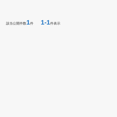
1
1-1
該当公開件数
件
件表示