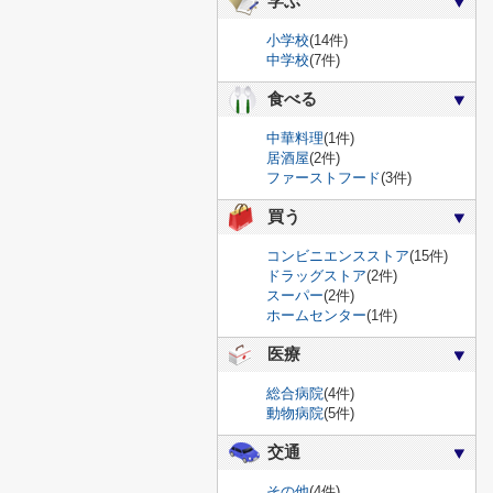
学ぶ
小学校
(14件)
中学校
(7件)
食べる
中華料理
(1件)
居酒屋
(2件)
ファーストフード
(3件)
買う
コンビニエンスストア
(15件)
ドラッグストア
(2件)
スーパー
(2件)
ホームセンター
(1件)
医療
総合病院
(4件)
動物病院
(5件)
交通
その他
(4件)