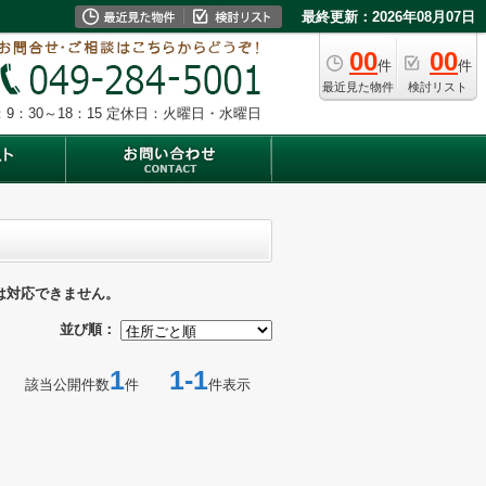
最終更新：2026年08月07日
00
00
件
件
最近見た物件
検討リスト
9：30～18：15
定休日：火曜日・水曜日
は対応できません。
並び順：
1
1-1
該当公開件数
件
件表示