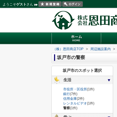
ようこそ
ゲスト
さん
（株）恩田商店TOP
>
周辺施設案内
>
坂戸市の警察
坂戸市のスポット選択
生活
市役所・区役所
(1件)
銀行
(7件)
信用金庫
(2件)
レンタルビデオ
(1件)
警察
(1件)