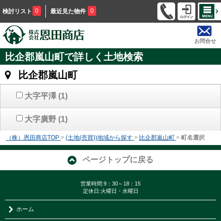
0
0
検討リスト
最近見た物件
お問合せ
比企郡嵐山町で詳しく土地検索
比企郡嵐山町
大字平澤
(1)
大字廣野
(1)
（株）恩田商店TOP
>
(土地(売買))地域から探す
>
比企郡嵐山町
>
町名選択
ページトップに戻る
営業時間:9：30～18：15
定休日:火曜日・水曜日
ホーム