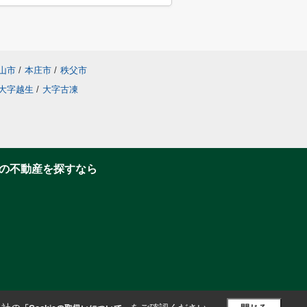
山市
/
本庄市
/
秩父市
大字越生
/
大字古凍
の不動産を探すなら