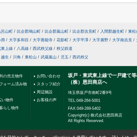
毛呂山町
/
比企郡鳩山町
/
比企郡嵐山町
/
比企郡吉見町
/
入間郡越生町
/
東松
小用
/
大字多和目
/
大字善能寺
/
花影町
/
大字平澤
/
大字廣野
/
大字南吉見
/
武東上線
/
八高線
/
西武秩父線
/
秩父鉄道
越生
/
川角
/
東松山
/
武蔵嵐山
/
児玉
/
西武秩父
坂戸・東武東上線で一戸建て等
料の売主物件
お問い合わせ
（株）恩田商店へ
フォーム済み物
スタッフ紹介
周辺施設
埼玉県坂戸市南町2番9号
広い物件
お客様の声
TEL:049-284-5001
暮らし物件
FAX:049-289-5402
Copyright(c) 株式会社恩田商店
All Rights Reserved.