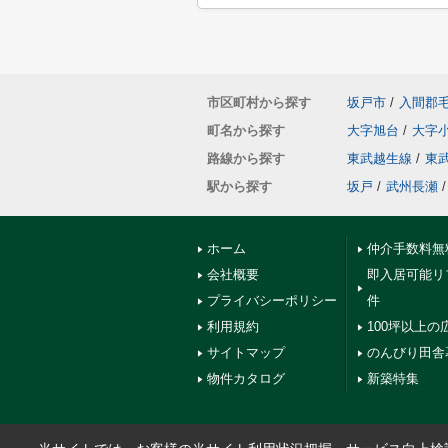
市区町村から探す
坂戸市
/
入間郡
町名から探す
大字旭台
/
大字
路線から探す
東武越生線
/
東
駅から探す
坂戸
/
武州長瀬
/
ホーム
仲介手数料無
会社概要
即入居可能リ
プライバシーポリシー
件
利用規約
100坪以上の
サイトマップ
のんびり田舎
物件カタログ
新築特集