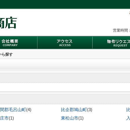
営業時間：
図から探す
間郡毛呂山町
(4)
比企郡鳩山町
(3)
庄市
(1)
東松山市
(1)