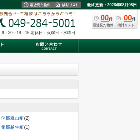
最終更新：2026年08月08日
00
00
件
件
最近見た物件
検討リスト
9：30～18：15
定休日：火曜日・水曜日
比企郡嵐山町
(2)
入間郡越生町
(1)