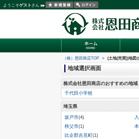
ようこそ
ゲスト
さん
（株）恩田商店TOP
>
(土地(売買))地
地域選択画面
株式会社恩田商店のおすすめの地域
千代田小学校
埼玉県
坂戸市
(4)
入
秩父市
(1)
本
比企郡吉見町
(1)