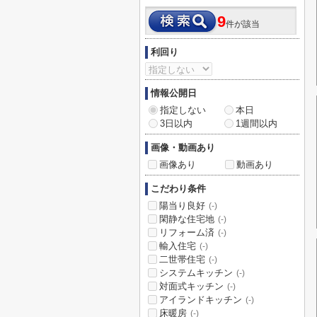
9
件が該当
利回り
情報公開日
指定しない
本日
3日以内
1週間以内
画像・動画あり
画像あり
動画あり
こだわり条件
陽当り良好
(-)
閑静な住宅地
(-)
リフォーム済
(-)
輸入住宅
(-)
二世帯住宅
(-)
システムキッチン
(-)
対面式キッチン
(-)
アイランドキッチン
(-)
床暖房
(-)