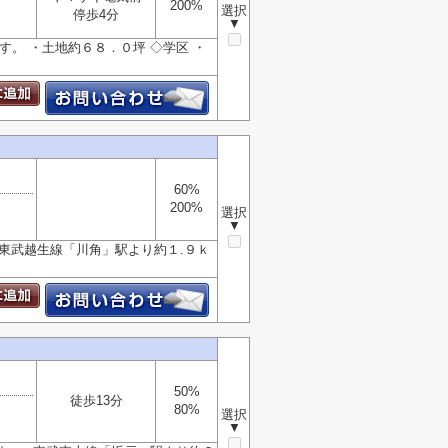
200%
選択
停歩4分
▼
す。 ・土地約６８．０坪 ◇学区 ・
60%
200%
選択
▼
■東武越生線「川角」駅より約１.９ｋ
50%
徒歩13分
80%
選択
▼