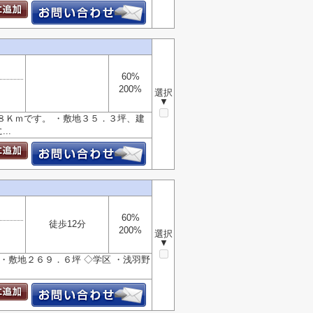
60%
200%
選択
▼
８Ｋｍです。 ・敷地３５．３坪、建
..
60%
徒歩12分
200%
選択
▼
・敷地２６９．６坪 ◇学区 ・浅羽野