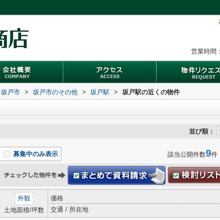
営業時間：
坂戸市
>
坂戸市のその他
>
坂戸駅
>
坂戸駅の近くの物件
並び順：
9
募集中のみ表示
該当公開件数
件
外観
価格
交通 / 所在地
土地面積/坪数