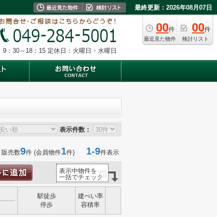
最終更新：2026年08月07日
00
00
件
件
最近見た物件
検討リスト
9：30～18：15
定休日：火曜日・水曜日
表示件数：
9
1
1-9
 販売数
件 (会員物件
件)
件表示
表示中物件を
一括でチェック
駅徒歩
建ぺい率
停歩
容積率