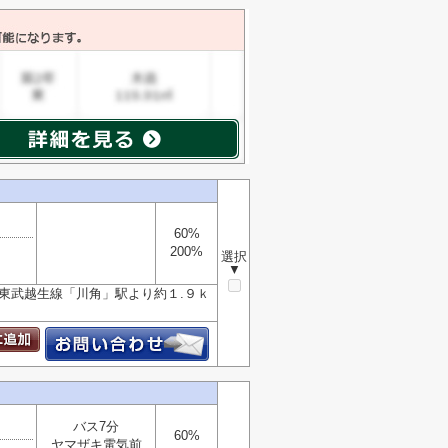
60%
200%
選択
▼
■東武越生線「川角」駅より約１.９ｋ
バス7分
60%
ヤマザキ電気前