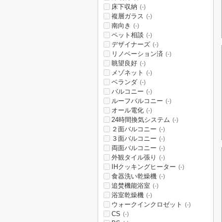
床下収納
(-)
複層ガラス
(-)
南向き
(-)
ペット相談
(-)
デザイナーズ
(-)
リノベーション済
(-)
眺望良好
(-)
メゾネット
(-)
ベランダ
(-)
バルコニー
(-)
ルーフバルコニー
(-)
オール電化
(-)
24時間換気システム
(-)
２面バルコニー
(-)
３面バルコニー
(-)
両面バルコニー
(-)
外観タイル張り
(-)
IHクッキングヒーター
(-)
食器洗い乾燥機
(-)
追焚機能浴室
(-)
浴室乾燥機
(-)
ウォークインクロゼット
(-)
CS
(-)