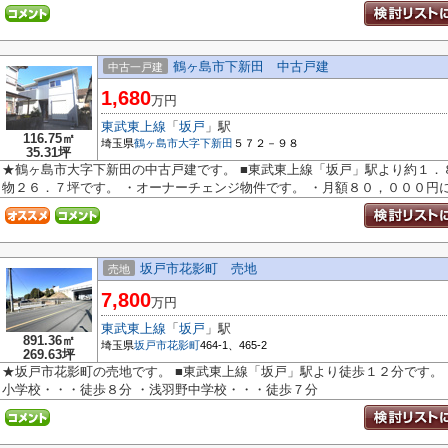
鶴ヶ島市下新田 中古戸建
中古一戸建
1,680
万円
東武東上線
「
坂戸
」駅
116.75㎡
埼玉県
鶴ヶ島市
大字下新田
５７２－９８
35.31坪
★鶴ヶ島市大字下新田の中古戸建です。 ■東武東上線「坂戸」駅より約１．
物２６．７坪です。 ・オーナーチェンジ物件です。 ・月額８０，０００円に.
坂戸市花影町 売地
売地
7,800
万円
東武東上線
「
坂戸
」駅
891.36㎡
埼玉県
坂戸市
花影町
464-1、465-2
269.63坪
★坂戸市花影町の売地です。 ■東武東上線「坂戸」駅より徒歩１２分です。 
小学校・・・徒歩８分 ・浅羽野中学校・・・徒歩７分