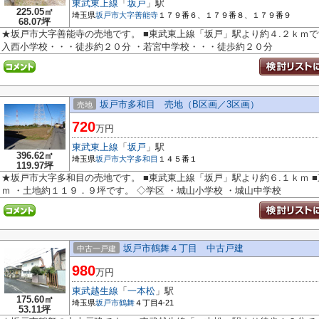
東武東上線
「
坂戸
」駅
225.05㎡
埼玉県
坂戸市
大字善能寺
１７９番６、１７９番８、１７９番９
68.07坪
★坂戸市大字善能寺の売地です。 ■東武東上線「坂戸」駅より約４.２ｋｍで
入西小学校・・・徒歩約２０分 ・若宮中学校・・・徒歩約２０分
坂戸市多和目 売地（B区画／3区画）
売地
720
万円
東武東上線
「
坂戸
」駅
396.62㎡
埼玉県
坂戸市
大字多和目
１４５番１
119.97坪
★坂戸市大字多和目の売地です。 ■東武東上線「坂戸」駅より約６.１ｋｍ 
ｍ ・土地約１１９．９坪です。 ◇学区 ・城山小学校 ・城山中学校
坂戸市鶴舞４丁目 中古戸建
中古一戸建
980
万円
東武越生線
「
一本松
」駅
175.60㎡
埼玉県
坂戸市
鶴舞
４丁目4-21
53.11坪