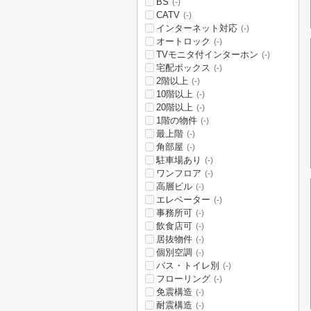
BS
(-)
CATV
(-)
インターネット対応
(-)
オートロック
(-)
TVモニタ付インターホン
(-)
宅配ボックス
(-)
2階以上
(-)
10階以上
(-)
20階以上
(-)
1階の物件
(-)
最上階
(-)
角部屋
(-)
駐車場あり
(-)
ワンフロア
(-)
高層ビル
(-)
エレベーター
(-)
事務所可
(-)
飲食店可
(-)
居抜物件
(-)
個別空調
(-)
バス・トイレ別
(-)
フローリング
(-)
免震構造
(-)
耐震構造
(-)