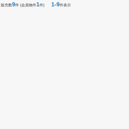
9
1
1-9
 販売数
件 (会員物件
件)
件表示