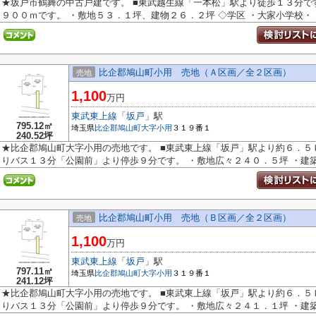
★坂戸市鶴舞の中古戸建です。 ■東武越生線「一本松」駅より徒歩１３分で
９００ｍです。 ・敷地５３．１坪、建物２６．２坪 ◇学区 ・大家小学校・・.
比企郡鳩山町小用 売地（Ａ区画／全２区画）
売地
1,100
万円
東武東上線
「
坂戸
」駅
795.12㎡
埼玉県
比企郡鳩山町
大字小用
３１９番１
240.52坪
★比企郡鳩山町大字小用の売地です。 ■東武東上線「坂戸」駅より約６．５
りバス１３分「公園前」より停歩９分です。 ・敷地広々２４０．５坪 ・建築.
比企郡鳩山町小用 売地（Ｂ区画／全２区画）
売地
1,100
万円
東武東上線
「
坂戸
」駅
797.11㎡
埼玉県
比企郡鳩山町
大字小用
３１９番１
241.12坪
★比企郡鳩山町大字小用の売地です。 ■東武東上線「坂戸」駅より約６．５
りバス１３分「公園前」より停歩９分です。 ・敷地広々２４１．１坪 ・建築.