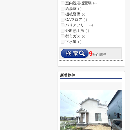
室内洗濯機置場
(-)
給湯室
(-)
機械警備
(-)
OAフロア
(-)
バリアフリー
(-)
外断熱工法
(-)
都市ガス
(-)
下水道
(-)
9
件が該当
新着物件