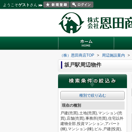
ようこそ
ゲスト
さん
（株）恩田商店TOP
>
周辺施設案内
>
坂戸駅周辺物件
種別で絞り込む
現在の種別
戸建(売買),土地(売買),マンション(売
買),店舗(売買),事務所(売買),住宅以外
建物全部,投資マンション,アパート
(棟),マンション(棟),ビル,戸建(投資),