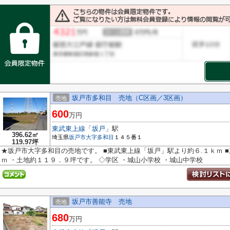
坂戸市多和目 売地（C区画／3区画）
売地
600
万円
東武東上線
「
坂戸
」駅
396.62㎡
埼玉県
坂戸市
大字多和目
１４５番１
119.97坪
★坂戸市大字多和目の売地です。 ■東武東上線「坂戸」駅より約６.１ｋｍ 
ｍ ・土地約１１９．９坪です。 ◇学区 ・城山小学校 ・城山中学校
坂戸市善能寺 売地
売地
680
万円