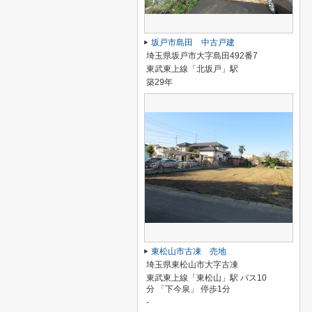
坂戸市島田 中古戸建
埼玉県坂戸市大字島田492番7
東武東上線「北坂戸」駅
築29年
東松山市古凍 売地
埼玉県東松山市大字古凍
東武東上線「東松山」駅 バス10
分 「下今泉」 停歩1分
-