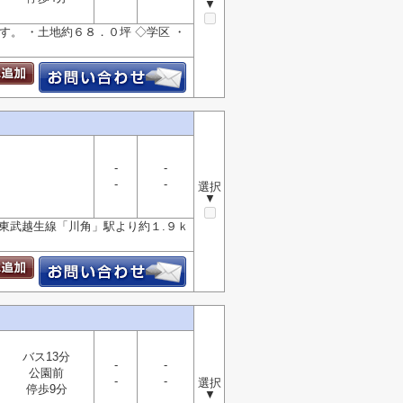
▼
す。 ・土地約６８．０坪 ◇学区 ・
-
-
-
-
選択
▼
■東武越生線「川角」駅より約１.９ｋ
バス13分
-
-
公園前
-
-
選択
停歩9分
▼