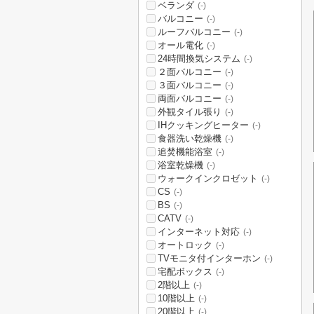
ベランダ
(-)
バルコニー
(-)
ルーフバルコニー
(-)
オール電化
(-)
24時間換気システム
(-)
２面バルコニー
(-)
３面バルコニー
(-)
両面バルコニー
(-)
外観タイル張り
(-)
IHクッキングヒーター
(-)
食器洗い乾燥機
(-)
追焚機能浴室
(-)
浴室乾燥機
(-)
ウォークインクロゼット
(-)
CS
(-)
BS
(-)
CATV
(-)
インターネット対応
(-)
オートロック
(-)
TVモニタ付インターホン
(-)
宅配ボックス
(-)
2階以上
(-)
10階以上
(-)
20階以上
(-)