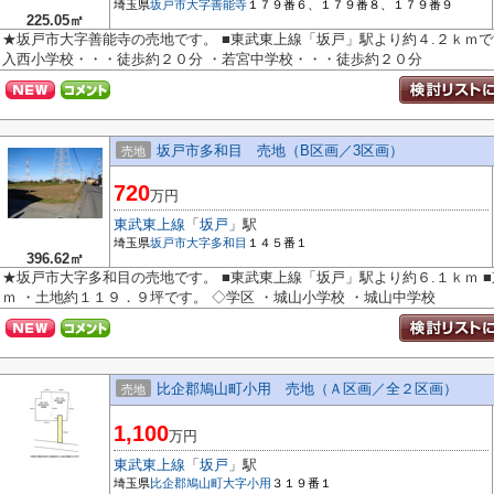
埼玉県
坂戸市
大字善能寺
１７９番６、１７９番８、１７９番９
225.05㎡
★坂戸市大字善能寺の売地です。 ■東武東上線「坂戸」駅より約４.２ｋｍで
入西小学校・・・徒歩約２０分 ・若宮中学校・・・徒歩約２０分
坂戸市多和目 売地（B区画／3区画）
売地
720
万円
東武東上線
「
坂戸
」駅
埼玉県
坂戸市
大字多和目
１４５番１
396.62㎡
★坂戸市大字多和目の売地です。 ■東武東上線「坂戸」駅より約６.１ｋｍ 
ｍ ・土地約１１９．９坪です。 ◇学区 ・城山小学校 ・城山中学校
比企郡鳩山町小用 売地（Ａ区画／全２区画）
売地
1,100
万円
東武東上線
「
坂戸
」駅
埼玉県
比企郡鳩山町
大字小用
３１９番１