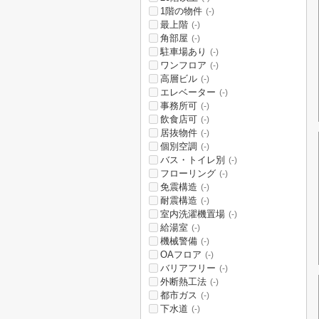
1階の物件
(-)
最上階
(-)
角部屋
(-)
駐車場あり
(-)
ワンフロア
(-)
高層ビル
(-)
エレベーター
(-)
事務所可
(-)
飲食店可
(-)
居抜物件
(-)
個別空調
(-)
バス・トイレ別
(-)
フローリング
(-)
免震構造
(-)
耐震構造
(-)
室内洗濯機置場
(-)
給湯室
(-)
機械警備
(-)
OAフロア
(-)
バリアフリー
(-)
外断熱工法
(-)
都市ガス
(-)
下水道
(-)