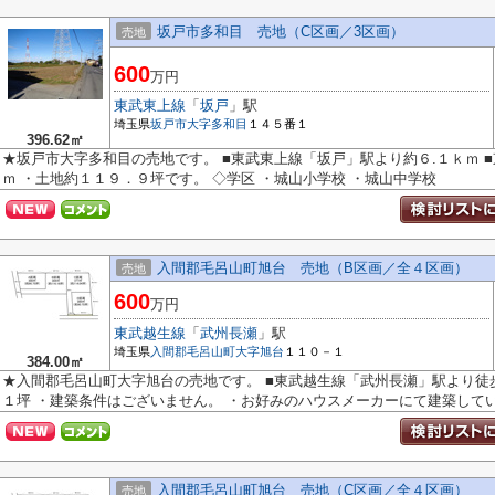
坂戸市多和目 売地（C区画／3区画）
売地
600
万円
東武東上線
「
坂戸
」駅
埼玉県
坂戸市
大字多和目
１４５番１
396.62㎡
★坂戸市大字多和目の売地です。 ■東武東上線「坂戸」駅より約６.１ｋｍ 
ｍ ・土地約１１９．９坪です。 ◇学区 ・城山小学校 ・城山中学校
入間郡毛呂山町旭台 売地（B区画／全４区画）
売地
600
万円
東武越生線
「
武州長瀬
」駅
埼玉県
入間郡毛呂山町
大字旭台
１１０－１
384.00㎡
★入間郡毛呂山町大字旭台の売地です。 ■東武越生線「武州長瀬」駅より徒
１坪 ・建築条件はございません。 ・お好みのハウスメーカーにて建築してい.
入間郡毛呂山町旭台 売地（C区画／全４区画）
売地