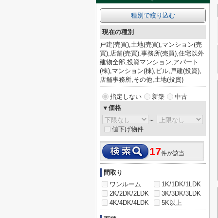
種別で絞り込む
現在の種別
戸建(売買),土地(売買),マンション(売
買),店舗(売買),事務所(売買),住宅以外
建物全部,投資マンション,アパート
(棟),マンション(棟),ビル,戸建(投資),
店舗事務所,その他,土地(投資)
指定しない
新築
中古
▼価格
～
値下げ物件
17
件が該当
間取り
ワンルーム
1K/1DK/1LDK
2K/2DK/2LDK
3K/3DK/3LDK
4K/4DK/4LDK
5K以上