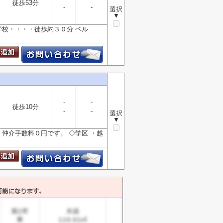
徒歩53分
-
-
選択
▼
学校・・・・徒歩約３０分 ベル
-
-
徒歩10分
-
-
選択
▼
仲介手数料０円です。 ◇学区 ・越