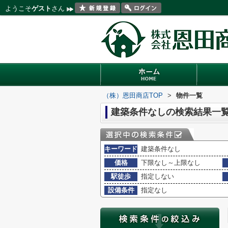
ようこそ
ゲスト
さん
（株）恩田商店TOP
>
物件一覧
建築条件なしの検索結果一
キーワード
建築条件なし
価格
下限なし～上限なし
駅徒歩
指定しない
設備条件
指定なし