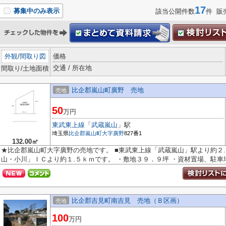
17
募集中のみ表示
該当公開件数
件 販
外観
/
間取り図
価格
交通 / 所在地
間取り/土地面積
比企郡嵐山町廣野 売地
売地
50
万円
東武東上線
「
武蔵嵐山
」駅
埼玉県
比企郡嵐山町
大字廣野
827番1
132.00㎡
★比企郡嵐山町大字廣野の売地です。 ■東武東上線「武蔵嵐山」駅より約２.
山・小川」ＩＣより約１.５ｋｍです。 ・敷地３９．９坪 ・資材置場、駐車場等
比企郡吉見町南吉見 売地（Ｂ区画）
売地
100
万円