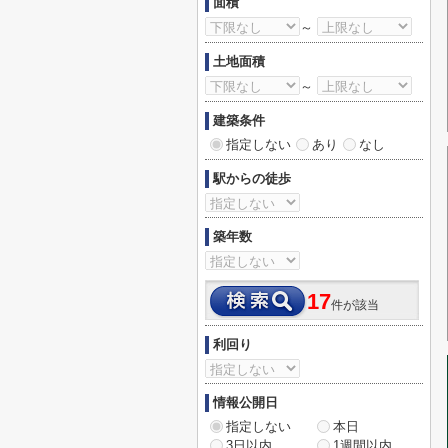
面積
～
土地面積
～
建築条件
指定しない
あり
なし
駅からの徒歩
築年数
17
件が該当
利回り
情報公開日
指定しない
本日
3日以内
1週間以内