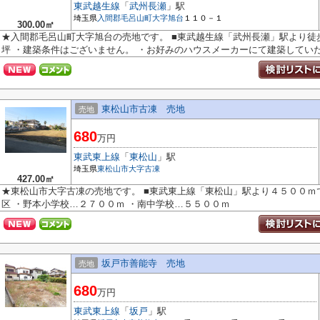
東武越生線
「
武州長瀬
」駅
埼玉県
入間郡毛呂山町
大字旭台
１１０－１
300.00㎡
★入間郡毛呂山町大字旭台の売地です。 ■東武越生線「武州長瀬」駅より徒
坪 ・建築条件はございません。 ・お好みのハウスメーカーにて建築していた.
東松山市古凍 売地
売地
680
万円
東武東上線
「
東松山
」駅
埼玉県
東松山市
大字古凍
427.00㎡
★東松山市大字古凍の売地です。 ■東武東上線「東松山」駅より４５００ｍ
区 ・野本小学校…２７００ｍ ・南中学校…５５００ｍ
坂戸市善能寺 売地
売地
680
万円
東武東上線
「
坂戸
」駅