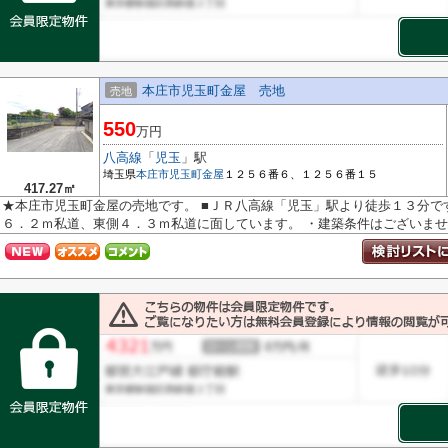
本庄市児玉町金屋 売地
売地
550
万円
八高線
「
児玉
」駅
埼玉県
本庄市
児玉町金屋
１２５６番６、１２５６番１５
417.27㎡
★本庄市児玉町金屋の売地です。 ■ＪＲ八高線「児玉」駅より徒歩１３分で
６．２ｍ私道、東側４．３ｍ私道に面しています。 ・建築条件はございませ..