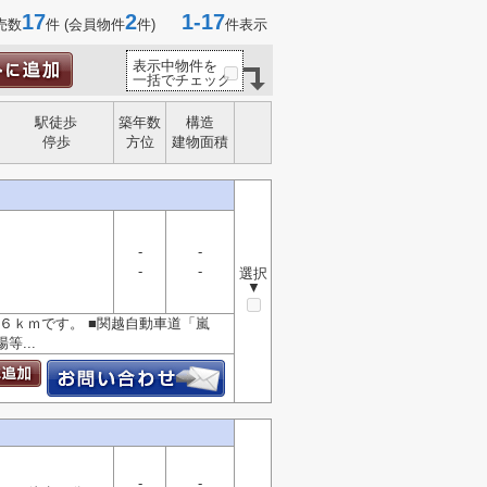
17
2
1-17
売数
件 (会員物件
件)
件表示
表示中物件を
一括でチェック
駅徒歩
築年数
構造
停歩
方位
建物面積
-
-
-
-
選択
▼
６ｋｍです。 ■関越自動車道「嵐
...
-
-