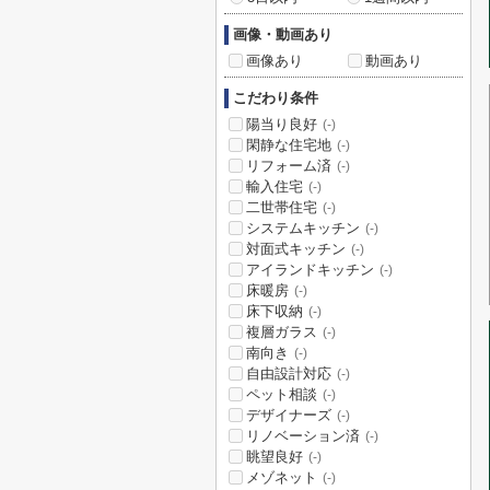
画像・動画あり
画像あり
動画あり
こだわり条件
陽当り良好
(-)
閑静な住宅地
(-)
リフォーム済
(-)
輸入住宅
(-)
二世帯住宅
(-)
システムキッチン
(-)
対面式キッチン
(-)
アイランドキッチン
(-)
床暖房
(-)
床下収納
(-)
複層ガラス
(-)
南向き
(-)
自由設計対応
(-)
ペット相談
(-)
デザイナーズ
(-)
リノベーション済
(-)
眺望良好
(-)
メゾネット
(-)