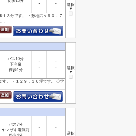
徒歩13分
-
-
選択
▼
歩１３分です。 ・敷地広々９０．７
..
バス10分
-
-
下今泉
-
-
選択
停歩1分
▼
です。 ・１２９．１６坪です。 ◇学
バス7分
-
-
ヤマザキ電気前
-
-
選択
停歩4分