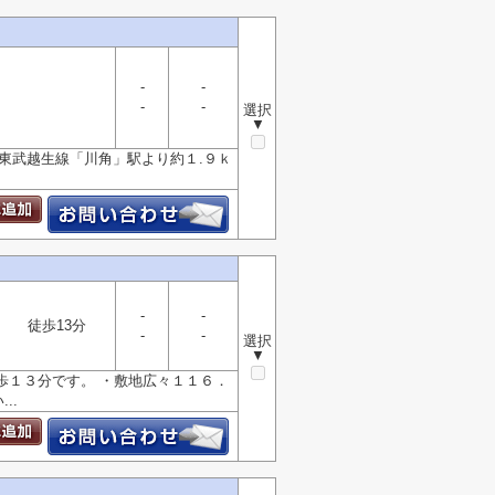
-
-
-
-
選択
▼
■東武越生線「川角」駅より約１.９ｋ
-
-
徒歩13分
-
-
選択
▼
歩１３分です。 ・敷地広々１１６．
..