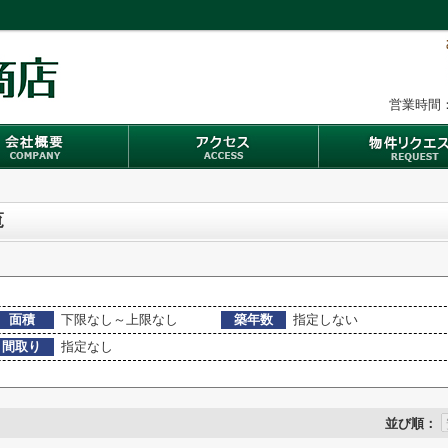
営業時間：
覧
面積
下限なし～上限なし
築年数
指定しない
間取り
指定なし
並び順：