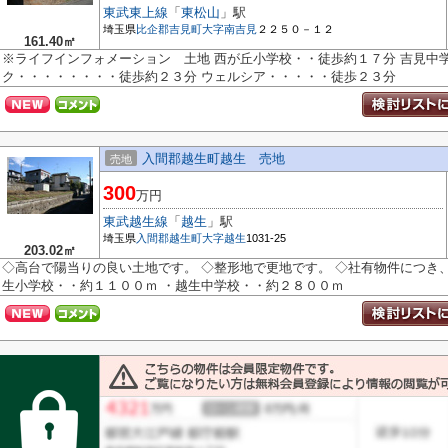
東武東上線
「
東松山
」駅
埼玉県
比企郡吉見町
大字南吉見
２２５０－１２
161.40㎡
※ライフインフォメーション 土地 西が丘小学校・・徒歩約１７分 吉見中
ク・・・・・・・・徒歩約２３分 ウェルシア・・・・・徒歩２３分
入間郡越生町越生 売地
売地
300
万円
東武越生線
「
越生
」駅
埼玉県
入間郡越生町
大字越生
1031-25
203.02㎡
◇高台で陽当りの良い土地です。 ◇整形地で更地です。 ◇社有物件につき、
生小学校・・約１１００ｍ ・越生中学校・・約２８００ｍ