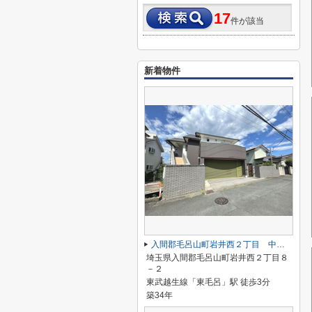
17
件が該当
新着物件
入間郡毛呂山町岩井西２丁目 中古戸建
埼玉県入間郡毛呂山町岩井西２丁目８
－２
東武越生線「東毛呂」駅 徒歩3分
築34年