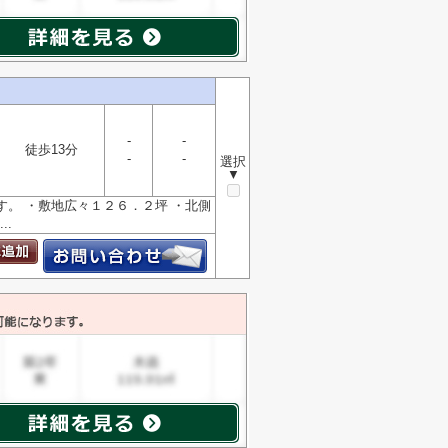
-
-
徒歩13分
-
-
選択
▼
す。 ・敷地広々１２６．２坪 ・北側
.